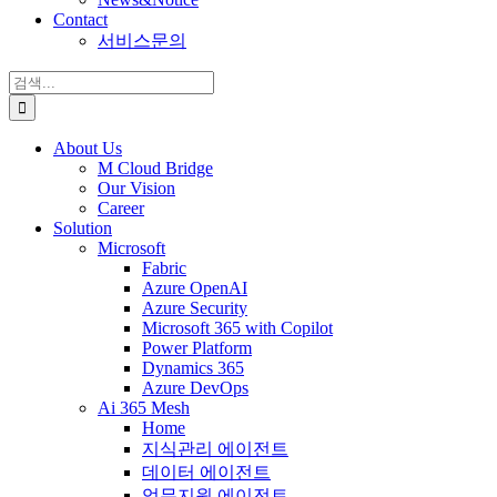
Contact
서비스문의
검
색:
About Us
M Cloud Bridge
Our Vision
Career
Solution
Microsoft
Fabric
Azure OpenAI
Azure Security
Microsoft 365 with Copilot
Power Platform
Dynamics 365
Azure DevOps
Ai 365 Mesh
Home
지식관리 에이전트
데이터 에이전트
업무지원 에이전트