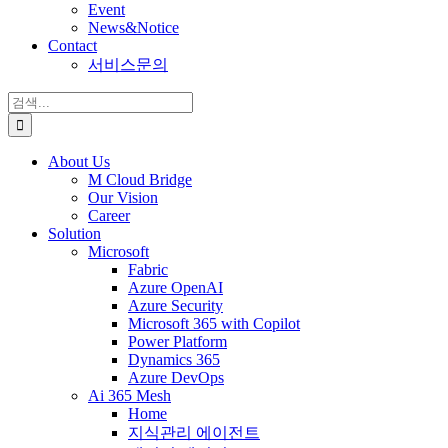
Event
News&Notice
Contact
서비스문의
검
색:
About Us
M Cloud Bridge
Our Vision
Career
Solution
Microsoft
Fabric
Azure OpenAI
Azure Security
Microsoft 365 with Copilot
Power Platform
Dynamics 365
Azure DevOps
Ai 365 Mesh
Home
지식관리 에이전트