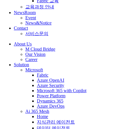
Fabric 교육
교육과정 안내
NewsRoom
Event
News&Notice
Contact
서비스문의
About Us
M Cloud Bridge
Our Vision
Career
Solution
Microsoft
Fabric
Azure OpenAI
Azure Security
Microsoft 365 with Copilot
Power Platform
Dynamics 365
Azure DevOps
Ai 365 Mesh
Home
지식관리 에이전트
데이터 에이전트