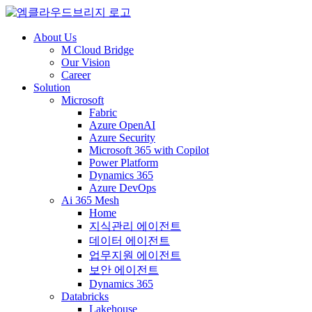
About Us
M Cloud Bridge
Our Vision
Career
Solution
Microsoft
Fabric
Azure OpenAI
Azure Security
Microsoft 365 with Copilot
Power Platform
Dynamics 365
Azure DevOps
Ai 365 Mesh
Home
지식관리 에이전트
데이터 에이전트
업무지원 에이전트
보안 에이전트
Dynamics 365
Databricks
Lakehouse