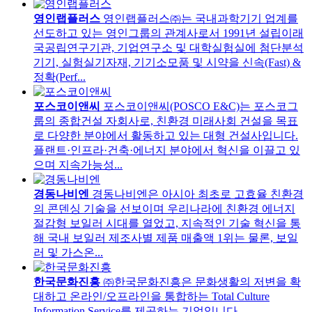
영인랩플러스
영인랩플러스㈜는 국내과학기기 업계를
선도하고 있는 영인그룹의 관계사로서 1991년 설립이래
국공립연구기관, 기업연구소 및 대학실험실에 첨단분석
기기, 실험실기자재, 기기소모품 및 시약을 신속(Fast) &
정확(Perf...
포스코이앤씨
포스코이앤씨(POSCO E&C)는 포스코그
룹의 종합건설 자회사로, 친환경 미래사회 건설을 목표
로 다양한 분야에서 활동하고 있는 대형 건설사입니다.
플랜트·인프라·건축·에너지 분야에서 혁신을 이끌고 있
으며 지속가능성...
경동나비엔
경동나비엔은 아시아 최초로 고효율 친환경
의 콘덴싱 기술을 선보이며 우리나라에 친환경 에너지
절감형 보일러 시대를 열었고, 지속적인 기술 혁신을 통
해 국내 보일러 제조사별 제품 매출액 1위는 물론, 보일
러 및 가스온...
한국문화진흥
㈜한국문화진흥은 문화생활의 저변을 확
대하고 온라인/오프라인을 통합하는 Total Culture
Information Service를 제공하는 기업입니다.