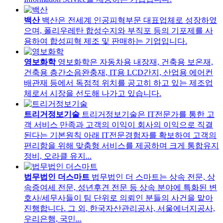
백산
백산은 전세계 인공피혁부문 대표업체로 성장하였
으며, 폴리우레탄 합성수지와 부직포 등의 기포제를 사
용하여 합성피혁 제조 및 판매하는 기업입니다.
영보화학
영보화학은 자동차용 내장재, 건축용 보온재,
건축용 층간소음완충재, IT용 LCD간지, 산업용 에어컨
배관재 등에서 독점적 위치를 공고히 하고 있는 제조업
체로서 시장을 선도해 나가고 있습니다.
트리거정보기술
트리거정보기술은 IT전문가를 통한 고
객 서비스 만족과 고객의 이익이 회사의 이익으로 직결
된다는 기본원칙 아래 IT전문경험자를 확보하여 고객의
편리함을 위해 맞춤형 서비스를 제공하며 크게 통합유지
정비, 오라클 유지...
법무법인 더스마트
법무법인 더 스마트는 상속 전문, 상
속증여세 전문, 성년후견 전문 등 상속 분야에 특화된 변
호사/세무사들이 팀 단위로 의뢰인 분들의 사건을 맡아
진행합니다. 그 외, 한국자산관리공사, 서울에너지공사,
우리은행, 국민...