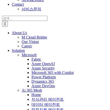
Contact
서비스문의
검
색:
About Us
M Cloud Bridge
Our Vision
Career
Solution
Microsoft
Fabric
Azure OpenAI
Azure Security
Microsoft 365 with Copilot
Power Platform
Dynamics 365
Azure DevOps
Ai 365 Mesh
Home
지식관리 에이전트
데이터 에이전트
업무지원 에이전트