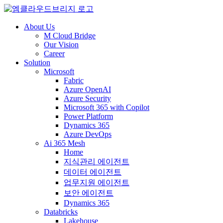
About Us
M Cloud Bridge
Our Vision
Career
Solution
Microsoft
Fabric
Azure OpenAI
Azure Security
Microsoft 365 with Copilot
Power Platform
Dynamics 365
Azure DevOps
Ai 365 Mesh
Home
지식관리 에이전트
데이터 에이전트
업무지원 에이전트
보안 에이전트
Dynamics 365
Databricks
Lakehouse