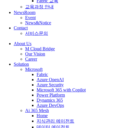
Fabric 교육
교육과정 안내
NewsRoom
Event
News&Notice
Contact
서비스문의
About Us
M Cloud Bridge
Our Vision
Career
Solution
Microsoft
Fabric
Azure OpenAI
Azure Security
Microsoft 365 with Copilot
Power Platform
Dynamics 365
Azure DevOps
Ai 365 Mesh
Home
지식관리 에이전트
데이터 에이전트