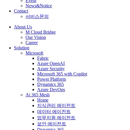
Event
News&Notice
Contact
서비스문의
About Us
M Cloud Bridge
Our Vision
Career
Solution
Microsoft
Fabric
Azure OpenAI
Azure Security
Microsoft 365 with Copilot
Power Platform
Dynamics 365
Azure DevOps
Ai 365 Mesh
Home
지식관리 에이전트
데이터 에이전트
업무지원 에이전트
보안 에이전트
Dynamics 365