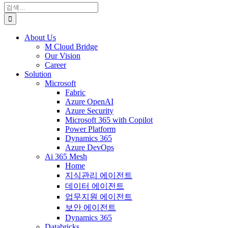
검
색:
About Us
M Cloud Bridge
Our Vision
Career
Solution
Microsoft
Fabric
Azure OpenAI
Azure Security
Microsoft 365 with Copilot
Power Platform
Dynamics 365
Azure DevOps
Ai 365 Mesh
Home
지식관리 에이전트
데이터 에이전트
업무지원 에이전트
보안 에이전트
Dynamics 365
Databricks