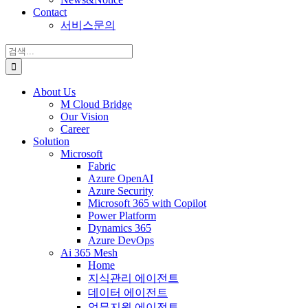
Contact
서비스문의
검
색:
About Us
M Cloud Bridge
Our Vision
Career
Solution
Microsoft
Fabric
Azure OpenAI
Azure Security
Microsoft 365 with Copilot
Power Platform
Dynamics 365
Azure DevOps
Ai 365 Mesh
Home
지식관리 에이전트
데이터 에이전트
업무지원 에이전트