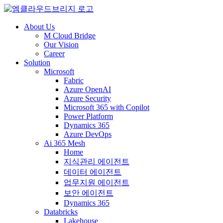
About Us
M Cloud Bridge
Our Vision
Career
Solution
Microsoft
Fabric
Azure OpenAI
Azure Security
Microsoft 365 with Copilot
Power Platform
Dynamics 365
Azure DevOps
Ai 365 Mesh
Home
지식관리 에이전트
데이터 에이전트
업무지원 에이전트
보안 에이전트
Dynamics 365
Databricks
Lakehouse