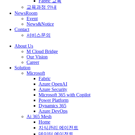
Fabric 교육
교육과정 안내
NewsRoom
Event
News&Notice
Contact
서비스문의
About Us
M Cloud Bridge
Our Vision
Career
Solution
Microsoft
Fabric
Azure OpenAI
Azure Security
Microsoft 365 with Copilot
Power Platform
Dynamics 365
Azure DevOps
Ai 365 Mesh
Home
지식관리 에이전트
데이터 에이전트