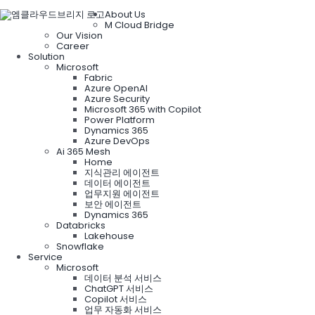
About Us
M Cloud Bridge
Our Vision
Career
Solution
Microsoft
Fabric
Azure OpenAI
Azure Security
Microsoft 365 with Copilot
Power Platform
Dynamics 365
Azure DevOps
Ai 365 Mesh
Home
지식관리 에이전트
데이터 에이전트
업무지원 에이전트
보안 에이전트
Dynamics 365
Databricks
Lakehouse
Snowflake
Service
Microsoft
데이터 분석 서비스
ChatGPT 서비스
Copilot 서비스
업무 자동화 서비스