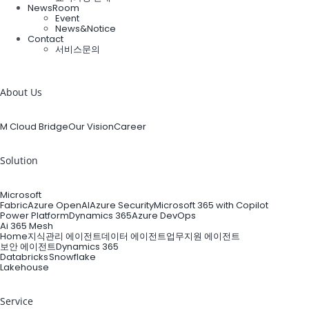
NewsRoom
Event
News&Notice
Contact
서비스문의
검
색:
About Us
M Cloud Bridge
Our Vision
Career
Solution
Microsoft
Fabric
Azure OpenAI
Azure Security
Microsoft 365 with Copilot
Power Platform
Dynamics 365
Azure DevOps
Ai 365 Mesh
Home
지식관리 에이전트
데이터 에이전트
업무지원 에이전트
보안 에이전트
Dynamics 365
Databricks
Snowflake
Lakehouse
Service