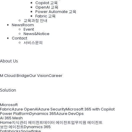
Copilot 교육
OpenAI 교육
Power Automate 교육
Fabric 교육
교육과정 안내
NewsRoom
Event
News&Notice
Contact
서비스문의
검
색:
About Us
M Cloud Bridge
Our Vision
Career
Solution
Microsoft
Fabric
Azure OpenAI
Azure Security
Microsoft 365 with Copilot
Power Platform
Dynamics 365
Azure DevOps
Ai 365 Mesh
Home
지식관리 에이전트
데이터 에이전트
업무지원 에이전트
보안 에이전트
Dynamics 365
Databricks
Snowflake