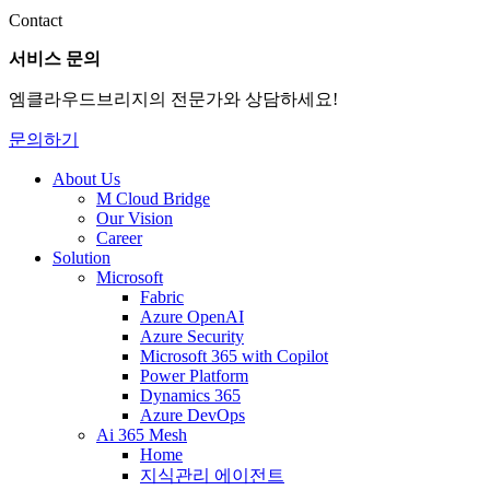
Contact
서비스 문의
엠클라우드브리지의 전문가와 상담하세요!
문의하기
About Us
M Cloud Bridge
Our Vision
Career
Solution
Microsoft
Fabric
Azure OpenAI
Azure Security
Microsoft 365 with Copilot
Power Platform
Dynamics 365
Azure DevOps
Ai 365 Mesh
Home
지식관리 에이전트