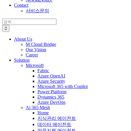
Contact
서비스문의
검
색:
About Us
M Cloud Bridge
Our Vision
Career
Solution
Microsoft
Fabric
Azure OpenAI
Azure Security
Microsoft 365 with Copilot
Power Platform
Dynamics 365
Azure DevOps
Ai 365 Mesh
Home
지식관리 에이전트
데이터 에이전트
업무지원 에이전트