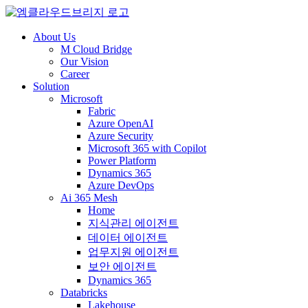
About Us
M Cloud Bridge
Our Vision
Career
Solution
Microsoft
Fabric
Azure OpenAI
Azure Security
Microsoft 365 with Copilot
Power Platform
Dynamics 365
Azure DevOps
Ai 365 Mesh
Home
지식관리 에이전트
데이터 에이전트
업무지원 에이전트
보안 에이전트
Dynamics 365
Databricks
Lakehouse