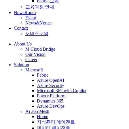
Fabric 교육
교육과정 안내
NewsRoom
Event
News&Notice
Contact
서비스문의
About Us
M Cloud Bridge
Our Vision
Career
Solution
Microsoft
Fabric
Azure OpenAI
Azure Security
Microsoft 365 with Copilot
Power Platform
Dynamics 365
Azure DevOps
Ai 365 Mesh
Home
지식관리 에이전트
데이터 에이전트