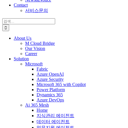
Contact
서비스문의
검
색:
About Us
M Cloud Bridge
Our Vision
Career
Solution
Microsoft
Fabric
Azure OpenAI
Azure Security
Microsoft 365 with Copilot
Power Platform
Dynamics 365
Azure DevOps
Ai 365 Mesh
Home
지식관리 에이전트
데이터 에이전트
업무지원 에이전트