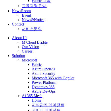
Fabric 교육
교육과정 안내
NewsRoom
Event
News&Notice
Contact
서비스문의
About Us
M Cloud Bridge
Our Vision
Career
Solution
Microsoft
Fabric
Azure OpenAI
Azure Security
Microsoft 365 with Copilot
Power Platform
Dynamics 365
Azure DevOps
Ai 365 Mesh
Home
지식관리 에이전트
데이터 에이전트