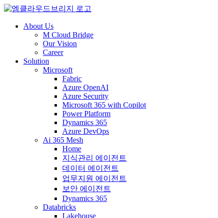
About Us
M Cloud Bridge
Our Vision
Career
Solution
Microsoft
Fabric
Azure OpenAI
Azure Security
Microsoft 365 with Copilot
Power Platform
Dynamics 365
Azure DevOps
Ai 365 Mesh
Home
지식관리 에이전트
데이터 에이전트
업무지원 에이전트
보안 에이전트
Dynamics 365
Databricks
Lakehouse