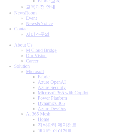
Fabric 교육
교육과정 안내
NewsRoom
Event
News&Notice
Contact
서비스문의
About Us
M Cloud Bridge
Our Vision
Career
Solution
Microsoft
Fabric
Azure OpenAI
Azure Security
Microsoft 365 with Copilot
Power Platform
Dynamics 365
Azure DevOps
Ai 365 Mesh
Home
지식관리 에이전트
데이터 에이전트