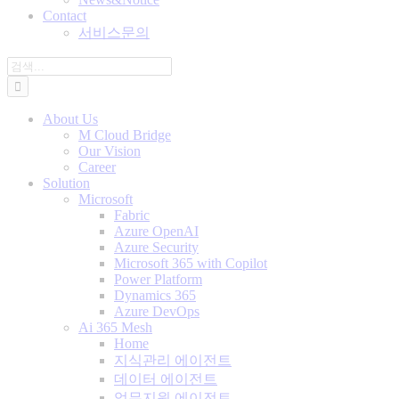
Contact
서비스문의
검
색:
About Us
M Cloud Bridge
Our Vision
Career
Solution
Microsoft
Fabric
Azure OpenAI
Azure Security
Microsoft 365 with Copilot
Power Platform
Dynamics 365
Azure DevOps
Ai 365 Mesh
Home
지식관리 에이전트
데이터 에이전트
업무지원 에이전트