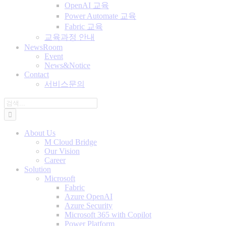
OpenAI 교육
Power Automate 교육
Fabric 교육
교육과정 안내
NewsRoom
Event
News&Notice
Contact
서비스문의
검
색:
About Us
M Cloud Bridge
Our Vision
Career
Solution
Microsoft
Fabric
Azure OpenAI
Azure Security
Microsoft 365 with Copilot
Power Platform