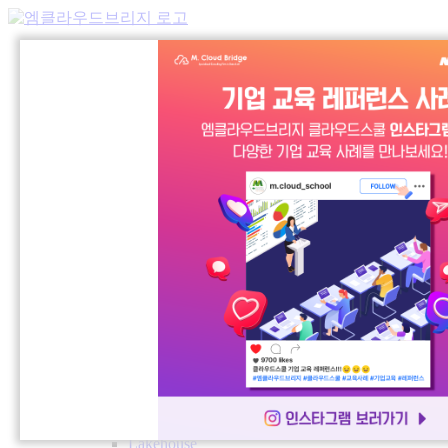
About Us
M Cloud Bridge
Our Vision
Career
Solution
Microsoft
Fabric
Azure OpenAI
Azure Security
Microsoft 365 with Copilot
Power Platform
Dynamics 365
Azure DevOps
Ai 365 Mesh
Home
지식관리 에이전트
데이터 에이전트
업무지원 에이전트
보안 에이전트
Dynamics 365
Databricks
Lakehouse