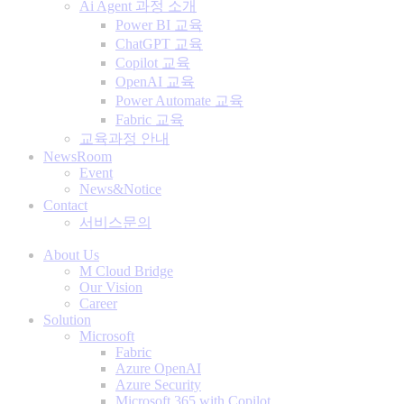
Ai Agent 과정 소개
Power BI 교육
ChatGPT 교육
Copilot 교육
OpenAI 교육
Power Automate 교육
Fabric 교육
교육과정 안내
NewsRoom
Event
News&Notice
Contact
서비스문의
About Us
M Cloud Bridge
Our Vision
Career
Solution
Microsoft
Fabric
Azure OpenAI
Azure Security
Microsoft 365 with Copilot