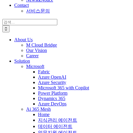
Contact
서비스문의
검
색:
About Us
M Cloud Bridge
Our Vision
Career
Solution
Microsoft
Fabric
Azure OpenAI
Azure Security
Microsoft 365 with Copilot
Power Platform
Dynamics 365
Azure DevOps
Ai 365 Mesh
Home
지식관리 에이전트
데이터 에이전트
업무지원 에이전트