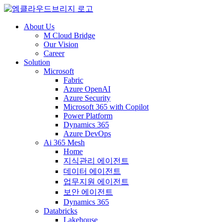
About Us
M Cloud Bridge
Our Vision
Career
Solution
Microsoft
Fabric
Azure OpenAI
Azure Security
Microsoft 365 with Copilot
Power Platform
Dynamics 365
Azure DevOps
Ai 365 Mesh
Home
지식관리 에이전트
데이터 에이전트
업무지원 에이전트
보안 에이전트
Dynamics 365
Databricks
Lakehouse