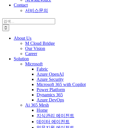
Contact
서비스문의
검
색:
About Us
M Cloud Bridge
Our Vision
Career
Solution
Microsoft
Fabric
Azure OpenAI
Azure Security
Microsoft 365 with Copilot
Power Platform
Dynamics 365
Azure DevOps
Ai 365 Mesh
Home
지식관리 에이전트
데이터 에이전트
업무지원 에이전트