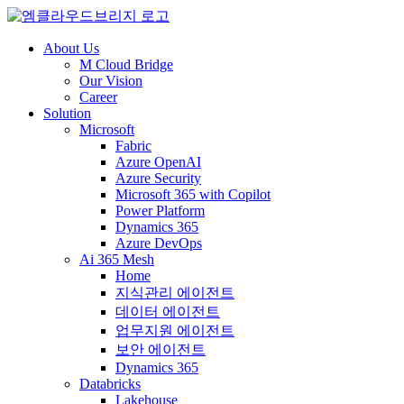
About Us
M Cloud Bridge
Our Vision
Career
Solution
Microsoft
Fabric
Azure OpenAI
Azure Security
Microsoft 365 with Copilot
Power Platform
Dynamics 365
Azure DevOps
Ai 365 Mesh
Home
지식관리 에이전트
데이터 에이전트
업무지원 에이전트
보안 에이전트
Dynamics 365
Databricks
Lakehouse