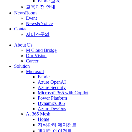
Fabric 교육
교육과정 안내
NewsRoom
Event
News&Notice
Contact
서비스문의
About Us
M Cloud Bridge
Our Vision
Career
Solution
Microsoft
Fabric
Azure OpenAI
Azure Security
Microsoft 365 with Copilot
Power Platform
Dynamics 365
Azure DevOps
Ai 365 Mesh
Home
지식관리 에이전트
데이터 에이전트