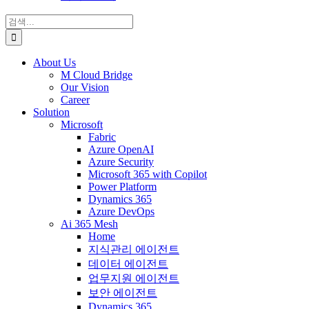
검
색:
About Us
M Cloud Bridge
Our Vision
Career
Solution
Microsoft
Fabric
Azure OpenAI
Azure Security
Microsoft 365 with Copilot
Power Platform
Dynamics 365
Azure DevOps
Ai 365 Mesh
Home
지식관리 에이전트
데이터 에이전트
업무지원 에이전트
보안 에이전트
Dynamics 365