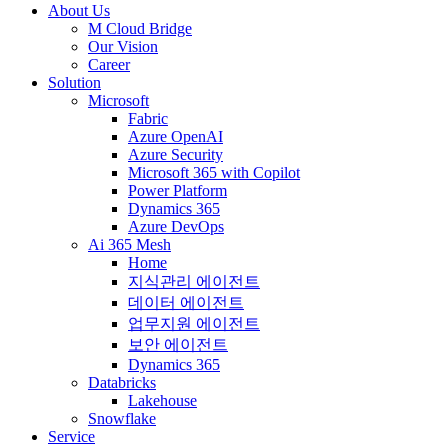
About Us
M Cloud Bridge
Our Vision
Career
Solution
Microsoft
Fabric
Azure OpenAI
Azure Security
Microsoft 365 with Copilot
Power Platform
Dynamics 365
Azure DevOps
Ai 365 Mesh
Home
지식관리 에이전트
데이터 에이전트
업무지원 에이전트
보안 에이전트
Dynamics 365
Databricks
Lakehouse
Snowflake
Service