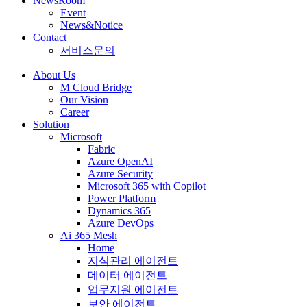
NewsRoom
Event
News&Notice
Contact
서비스문의
About Us
M Cloud Bridge
Our Vision
Career
Solution
Microsoft
Fabric
Azure OpenAI
Azure Security
Microsoft 365 with Copilot
Power Platform
Dynamics 365
Azure DevOps
Ai 365 Mesh
Home
지식관리 에이전트
데이터 에이전트
업무지원 에이전트
보안 에이전트