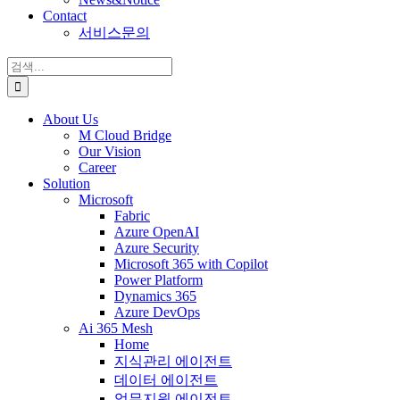
Contact
서비스문의
검
색:
About Us
M Cloud Bridge
Our Vision
Career
Solution
Microsoft
Fabric
Azure OpenAI
Azure Security
Microsoft 365 with Copilot
Power Platform
Dynamics 365
Azure DevOps
Ai 365 Mesh
Home
지식관리 에이전트
데이터 에이전트
업무지원 에이전트