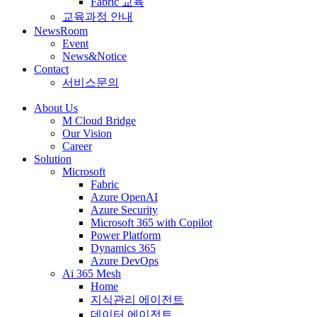
Fabric 교육
교육과정 안내
NewsRoom
Event
News&Notice
Contact
서비스문의
About Us
M Cloud Bridge
Our Vision
Career
Solution
Microsoft
Fabric
Azure OpenAI
Azure Security
Microsoft 365 with Copilot
Power Platform
Dynamics 365
Azure DevOps
Ai 365 Mesh
Home
지식관리 에이전트
데이터 에이전트