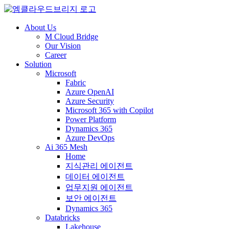
About Us
M Cloud Bridge
Our Vision
Career
Solution
Microsoft
Fabric
Azure OpenAI
Azure Security
Microsoft 365 with Copilot
Power Platform
Dynamics 365
Azure DevOps
Ai 365 Mesh
Home
지식관리 에이전트
데이터 에이전트
업무지원 에이전트
보안 에이전트
Dynamics 365
Databricks
Lakehouse