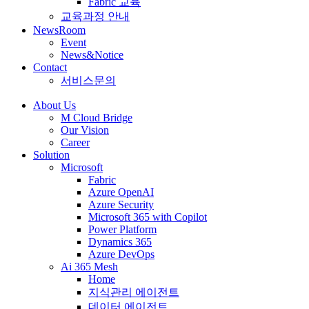
Fabric 교육
교육과정 안내
NewsRoom
Event
News&Notice
Contact
서비스문의
About Us
M Cloud Bridge
Our Vision
Career
Solution
Microsoft
Fabric
Azure OpenAI
Azure Security
Microsoft 365 with Copilot
Power Platform
Dynamics 365
Azure DevOps
Ai 365 Mesh
Home
지식관리 에이전트
데이터 에이전트