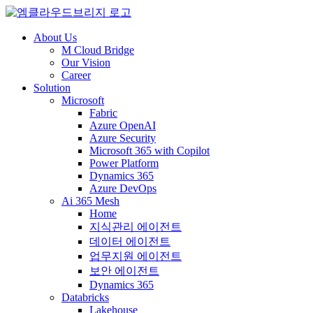
About Us
M Cloud Bridge
Our Vision
Career
Solution
Microsoft
Fabric
Azure OpenAI
Azure Security
Microsoft 365 with Copilot
Power Platform
Dynamics 365
Azure DevOps
Ai 365 Mesh
Home
지식관리 에이전트
데이터 에이전트
업무지원 에이전트
보안 에이전트
Dynamics 365
Databricks
Lakehouse