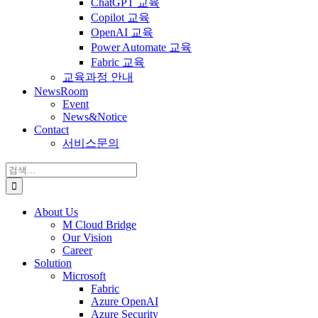
ChatGPT 교육
Copilot 교육
OpenAI 교육
Power Automate 교육
Fabric 교육
교육과정 안내
NewsRoom
Event
News&Notice
Contact
서비스문의
검
색:
About Us
M Cloud Bridge
Our Vision
Career
Solution
Microsoft
Fabric
Azure OpenAI
Azure Security