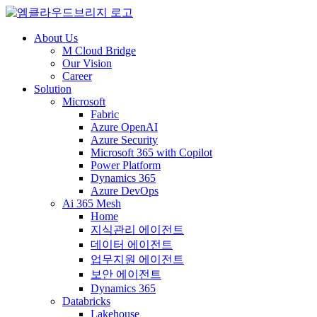
About Us
M Cloud Bridge
Our Vision
Career
Solution
Microsoft
Fabric
Azure OpenAI
Azure Security
Microsoft 365 with Copilot
Power Platform
Dynamics 365
Azure DevOps
Ai 365 Mesh
Home
지식관리 에이전트
데이터 에이전트
업무지원 에이전트
보안 에이전트
Dynamics 365
Databricks
Lakehouse