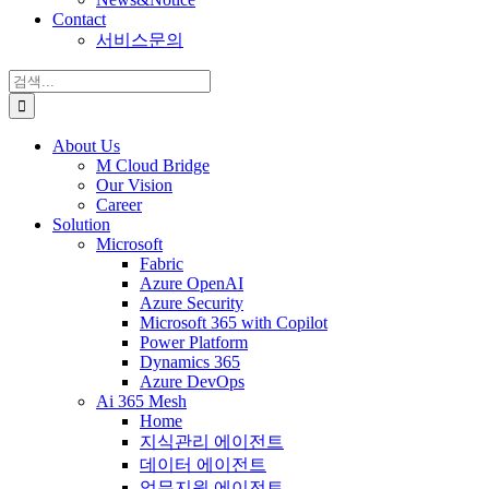
Contact
서비스문의
검
색:
About Us
M Cloud Bridge
Our Vision
Career
Solution
Microsoft
Fabric
Azure OpenAI
Azure Security
Microsoft 365 with Copilot
Power Platform
Dynamics 365
Azure DevOps
Ai 365 Mesh
Home
지식관리 에이전트
데이터 에이전트
업무지원 에이전트