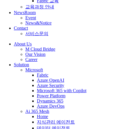
Fabric 교육
교육과정 안내
NewsRoom
Event
News&Notice
Contact
서비스문의
About Us
M Cloud Bridge
Our Vision
Career
Solution
Microsoft
Fabric
Azure OpenAI
Azure Security
Microsoft 365 with Copilot
Power Platform
Dynamics 365
Azure DevOps
Ai 365 Mesh
Home
지식관리 에이전트
데이터 에이전트