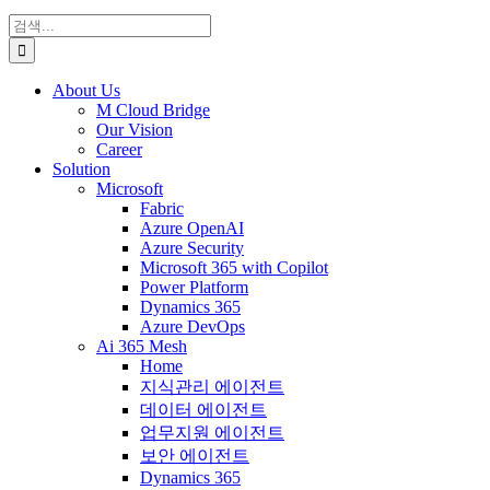
검
색:
About Us
M Cloud Bridge
Our Vision
Career
Solution
Microsoft
Fabric
Azure OpenAI
Azure Security
Microsoft 365 with Copilot
Power Platform
Dynamics 365
Azure DevOps
Ai 365 Mesh
Home
지식관리 에이전트
데이터 에이전트
업무지원 에이전트
보안 에이전트
Dynamics 365