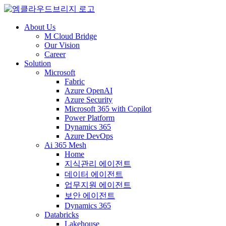
About Us
M Cloud Bridge
Our Vision
Career
Solution
Microsoft
Fabric
Azure OpenAI
Azure Security
Microsoft 365 with Copilot
Power Platform
Dynamics 365
Azure DevOps
Ai 365 Mesh
Home
지식관리 에이전트
데이터 에이전트
업무지원 에이전트
보안 에이전트
Dynamics 365
Databricks
Lakehouse