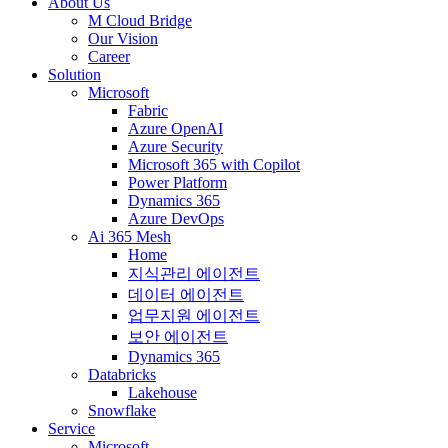
About Us
M Cloud Bridge
Our Vision
Career
Solution
Microsoft
Fabric
Azure OpenAI
Azure Security
Microsoft 365 with Copilot
Power Platform
Dynamics 365
Azure DevOps
Ai 365 Mesh
Home
지식관리 에이전트
데이터 에이전트
업무지원 에이전트
보안 에이전트
Dynamics 365
Databricks
Lakehouse
Snowflake
Service
Microsoft