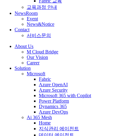
Fabric 교육
교육과정 안내
NewsRoom
Event
News&Notice
Contact
서비스문의
About Us
M Cloud Bridge
Our Vision
Career
Solution
Microsoft
Fabric
Azure OpenAI
Azure Security
Microsoft 365 with Copilot
Power Platform
Dynamics 365
Azure DevOps
Ai 365 Mesh
Home
지식관리 에이전트
데이터 에이전트