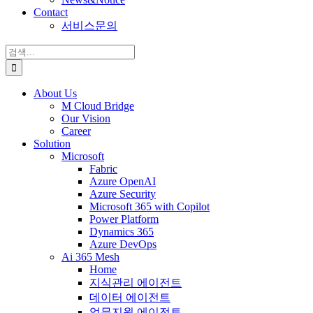
Contact
서비스문의
검
색:
About Us
M Cloud Bridge
Our Vision
Career
Solution
Microsoft
Fabric
Azure OpenAI
Azure Security
Microsoft 365 with Copilot
Power Platform
Dynamics 365
Azure DevOps
Ai 365 Mesh
Home
지식관리 에이전트
데이터 에이전트
업무지원 에이전트