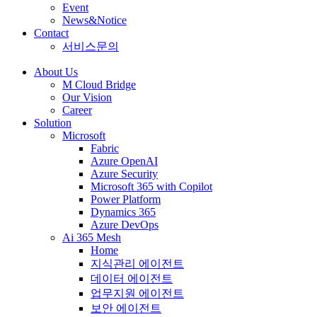
Event
News&Notice
Contact
서비스문의
About Us
M Cloud Bridge
Our Vision
Career
Solution
Microsoft
Fabric
Azure OpenAI
Azure Security
Microsoft 365 with Copilot
Power Platform
Dynamics 365
Azure DevOps
Ai 365 Mesh
Home
지식관리 에이전트
데이터 에이전트
업무지원 에이전트
보안 에이전트