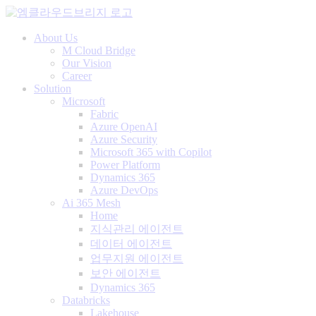
About Us
M Cloud Bridge
Our Vision
Career
Solution
Microsoft
Fabric
Azure OpenAI
Azure Security
Microsoft 365 with Copilot
Power Platform
Dynamics 365
Azure DevOps
Ai 365 Mesh
Home
지식관리 에이전트
데이터 에이전트
업무지원 에이전트
보안 에이전트
Dynamics 365
Databricks
Lakehouse