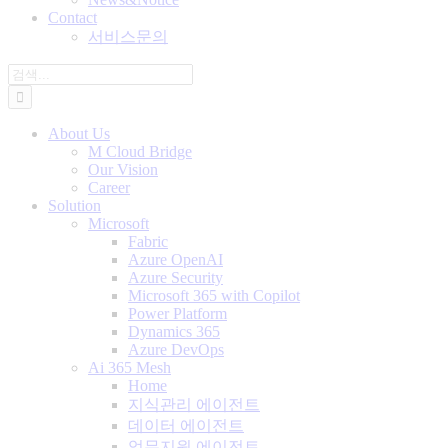
Contact
서비스문의
검
색:
About Us
M Cloud Bridge
Our Vision
Career
Solution
Microsoft
Fabric
Azure OpenAI
Azure Security
Microsoft 365 with Copilot
Power Platform
Dynamics 365
Azure DevOps
Ai 365 Mesh
Home
지식관리 에이전트
데이터 에이전트
업무지원 에이전트