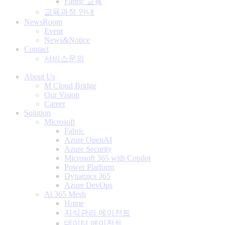
Fabric 교육
교육과정 안내
NewsRoom
Event
News&Notice
Contact
서비스문의
About Us
M Cloud Bridge
Our Vision
Career
Solution
Microsoft
Fabric
Azure OpenAI
Azure Security
Microsoft 365 with Copilot
Power Platform
Dynamics 365
Azure DevOps
Ai 365 Mesh
Home
지식관리 에이전트
데이터 에이전트