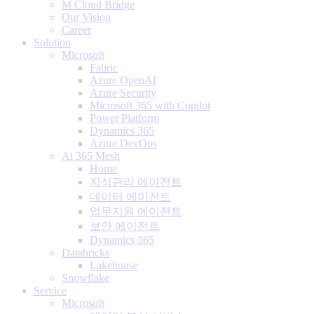
M Cloud Bridge
Our Vision
Career
Solution
Microsoft
Fabric
Azure OpenAI
Azure Security
Microsoft 365 with Copilot
Power Platform
Dynamics 365
Azure DevOps
Ai 365 Mesh
Home
지식관리 에이전트
데이터 에이전트
업무지원 에이전트
보안 에이전트
Dynamics 365
Databricks
Lakehouse
Snowflake
Service
Microsoft