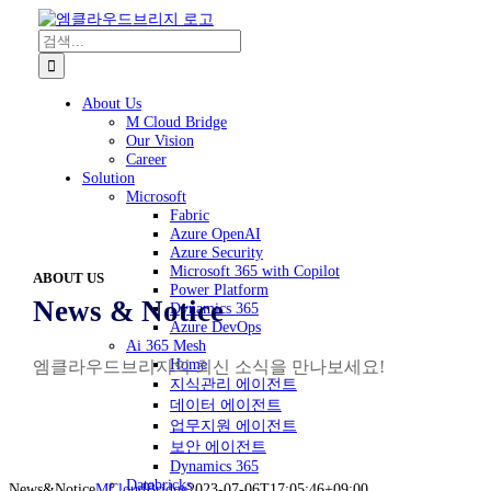
검색:
About Us
M Cloud Bridge
Our Vision
Career
Solution
Microsoft
Fabric
Azure OpenAI
Azure Security
Microsoft 365 with Copilot
ABOUT US
Power Platform
News & Notice
Dynamics 365
Azure DevOps
Ai 365 Mesh
Home
엠클라우드브리지의 최신 소식을 만나보세요!
지식관리 에이전트
데이터 에이전트
업무지원 에이전트
보안 에이전트
Dynamics 365
Databricks
News&Notice
MCloudBridge
2023-07-06T17:05:46+09:00