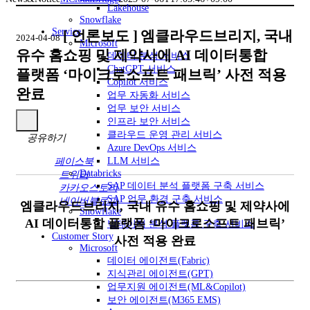
Lakehouse
Snowflake
Service
[ 언론보도 ]
엠클라우드브리지, 국내
2024-04-08
Microsoft
유수 홈쇼핑 및 제약사에 AI 데이터통합
데이터 분석 서비스
ChatGPT 서비스
플랫폼 ‘마이크로소프트 패브릭’ 사전 적용
Copilot 서비스
완료
업무 자동화 서비스
업무 보안 서비스
인프라 보안 서비스
클라우드 운영 관리 서비스
공유하기
Azure DevOps 서비스
LLM 서비스
페이스북
Databricks
트위터
SAP 데이터 분석 플랫폼 구축 서비스
카카오스토리
SAP 업무 환경 구축 서비스
네이버블로그
엠클라우드브리지, 국내 유수 홈쇼핑 및 제약사에
Snowflake
AI 데이터통합 플랫폼 ‘마이크로소프트 패브릭’
빅데이터 분석 플랫폼 구축 서비스
Customer Story
사전 적용 완료
Microsoft
데이터 에이전트(Fabric)
지식관리 에이전트(GPT)
업무지원 에이전트(ML&Copilot)
보안 에이전트(M365 EMS)