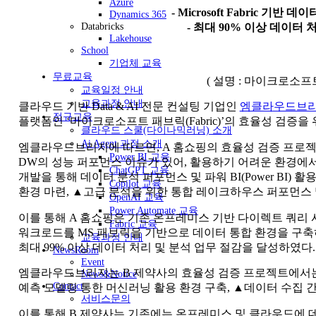
Azure
- Microsoft Fabric 기
Dynamics 365
Databricks
- 최대 90% 이상 데이터 
Lakehouse
School
기업체 교육
무료교육
( 설명 : 마이크로소프
교육일정 안내
교육과정 안내
클라우드 기반 Data & AI 전문 컨설팅 기업인
엠클라우드브
정규교육
플랫폼인 ‘마이크로소프트 패브릭(Fabric)’의 효율성 검증을
클라우드 스쿨(다이나믹러닝) 소개
Ai Agent 과정 소개
엠클라우드브리지에 따르면, A 홈쇼핑의 효율성 검증 프로젝트
Power BI 교육
DW의 성능 퍼포먼스 이슈가 있어, 활용하기 어려운 환경에서 
ChatGPT 교육
개발을 통해 데이터 분석 퍼포먼스 및 파워 BI(Power BI) 활
Copilot 교육
환경 마련, ▲고급 분석을 위한 통합 레이크하우스 퍼포먼스 
OpenAI 교육
Power Automate 교육
이를 통해 A 홈쇼핑은 기존 온프레미스 기반 다이렉트 쿼리 
Fabric 교육
워크로드를 MS 패브릭을 기반으로 데이터 통합 환경을 구축하
교육과정 안내
최대 99% 이상 데이터 처리 및 분석 업무 절감을 달성하였다.
NewsRoom
Event
엠클라우드브리지는 B 제약사의 효율성 검증 프로젝트에서는 
News&Notice
Contact
예측 모델링 통한 머신러닝 활용 환경 구축, ▲데이터 수집 
서비스문의
이를 통해 B 제약사는 기존에는 온프레미스 및 클라우드에 