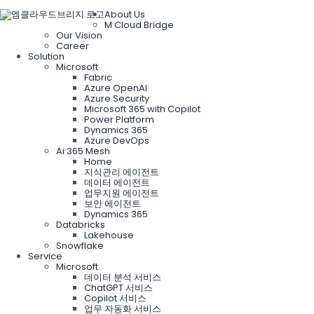
About Us
M Cloud Bridge
Our Vision
Career
Solution
Microsoft
Fabric
Azure OpenAI
Azure Security
Microsoft 365 with Copilot
Power Platform
Dynamics 365
Azure DevOps
Ai 365 Mesh
Home
지식관리 에이전트
데이터 에이전트
업무지원 에이전트
보안 에이전트
Dynamics 365
Databricks
Lakehouse
Snowflake
Service
Microsoft
데이터 분석 서비스
ChatGPT 서비스
Copilot 서비스
업무 자동화 서비스