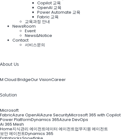
Copilot 교육
OpenAI 교육
Power Automate 교육
Fabric 교육
교육과정 안내
NewsRoom
Event
News&Notice
Contact
서비스문의
검
색:
About Us
M Cloud Bridge
Our Vision
Career
Solution
Microsoft
Fabric
Azure OpenAI
Azure Security
Microsoft 365 with Copilot
Power Platform
Dynamics 365
Azure DevOps
Ai 365 Mesh
Home
지식관리 에이전트
데이터 에이전트
업무지원 에이전트
보안 에이전트
Dynamics 365
Databricks
Snowflake