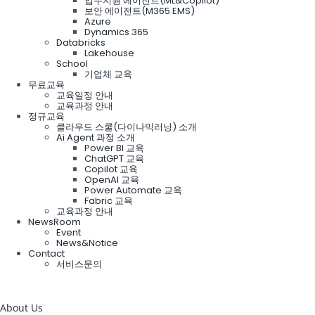
업무지원 에이전트(ML&Copilot)
보안 에이전트(M365 EMS)
Azure
Dynamics 365
Databricks
Lakehouse
School
기업체 교육
무료교육
교육일정 안내
교육과정 안내
정규교육
클라우드 스쿨(다이나믹러닝) 소개
Ai Agent 과정 소개
Power BI 교육
ChatGPT 교육
Copilot 교육
OpenAI 교육
Power Automate 교육
Fabric 교육
교육과정 안내
NewsRoom
Event
News&Notice
Contact
서비스문의
검
색:
About Us