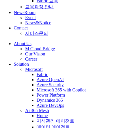
Fabric 교육
교육과정 안내
NewsRoom
Event
News&Notice
Contact
서비스문의
About Us
M Cloud Bridge
Our Vision
Career
Solution
Microsoft
Fabric
Azure OpenAI
Azure Security
Microsoft 365 with Copilot
Power Platform
Dynamics 365
Azure DevOps
Ai 365 Mesh
Home
지식관리 에이전트
데이터 에이전트