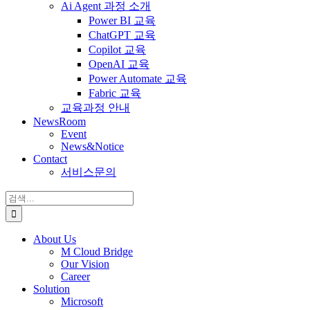
Ai Agent 과정 소개
Power BI 교육
ChatGPT 교육
Copilot 교육
OpenAI 교육
Power Automate 교육
Fabric 교육
교육과정 안내
NewsRoom
Event
News&Notice
Contact
서비스문의
검
색:
About Us
M Cloud Bridge
Our Vision
Career
Solution
Microsoft