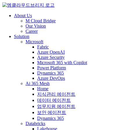
About Us
M Cloud Bridge
Our Vision
Career
Solution
Microsoft
Fabric
Azure OpenAI
Azure Security
Microsoft 365 with Copilot
Power Platform
Dynamics 365
Azure DevOps
Ai 365 Mesh
Home
지식관리 에이전트
데이터 에이전트
업무지원 에이전트
보안 에이전트
Dynamics 365
Databricks
Lakehouse