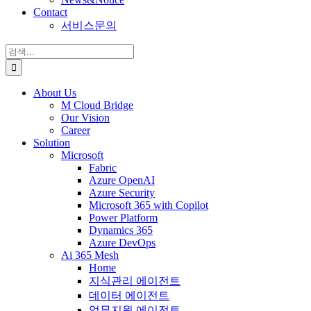
Contact
서비스문의
검
색:
About Us
M Cloud Bridge
Our Vision
Career
Solution
Microsoft
Fabric
Azure OpenAI
Azure Security
Microsoft 365 with Copilot
Power Platform
Dynamics 365
Azure DevOps
Ai 365 Mesh
Home
지식관리 에이전트
데이터 에이전트
업무지원 에이전트