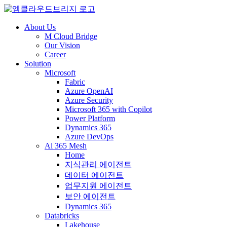
About Us
M Cloud Bridge
Our Vision
Career
Solution
Microsoft
Fabric
Azure OpenAI
Azure Security
Microsoft 365 with Copilot
Power Platform
Dynamics 365
Azure DevOps
Ai 365 Mesh
Home
지식관리 에이전트
데이터 에이전트
업무지원 에이전트
보안 에이전트
Dynamics 365
Databricks
Lakehouse