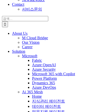
Contact
서비스문의
검
색:
About Us
M Cloud Bridge
Our Vision
Career
Solution
Microsoft
Fabric
Azure OpenAI
Azure Security
Microsoft 365 with Copilot
Power Platform
Dynamics 365
Azure DevOps
Ai 365 Mesh
Home
지식관리 에이전트
데이터 에이전트
업무지원 에이전트