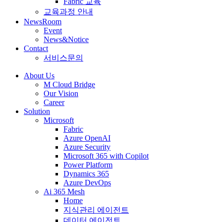
Fabric 교육
교육과정 안내
NewsRoom
Event
News&Notice
Contact
서비스문의
About Us
M Cloud Bridge
Our Vision
Career
Solution
Microsoft
Fabric
Azure OpenAI
Azure Security
Microsoft 365 with Copilot
Power Platform
Dynamics 365
Azure DevOps
Ai 365 Mesh
Home
지식관리 에이전트
데이터 에이전트