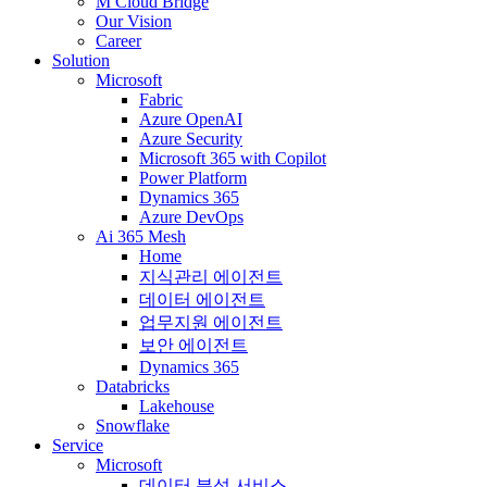
M Cloud Bridge
Our Vision
Career
Solution
Microsoft
Fabric
Azure OpenAI
Azure Security
Microsoft 365 with Copilot
Power Platform
Dynamics 365
Azure DevOps
Ai 365 Mesh
Home
지식관리 에이전트
데이터 에이전트
업무지원 에이전트
보안 에이전트
Dynamics 365
Databricks
Lakehouse
Snowflake
Service
Microsoft
데이터 분석 서비스