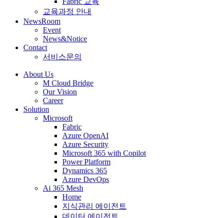
Fabric 교육
교육과정 안내
NewsRoom
Event
News&Notice
Contact
서비스문의
About Us
M Cloud Bridge
Our Vision
Career
Solution
Microsoft
Fabric
Azure OpenAI
Azure Security
Microsoft 365 with Copilot
Power Platform
Dynamics 365
Azure DevOps
Ai 365 Mesh
Home
지식관리 에이전트
데이터 에이전트