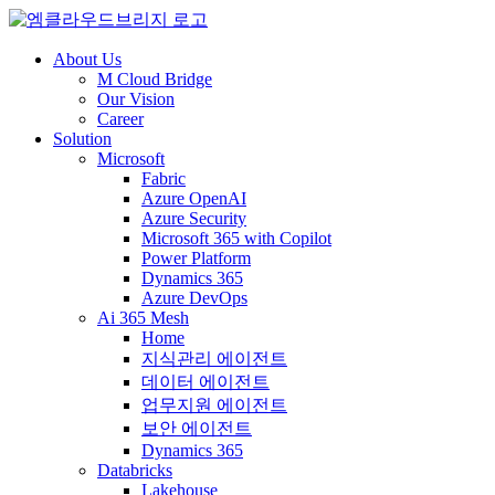
About Us
M Cloud Bridge
Our Vision
Career
Solution
Microsoft
Fabric
Azure OpenAI
Azure Security
Microsoft 365 with Copilot
Power Platform
Dynamics 365
Azure DevOps
Ai 365 Mesh
Home
지식관리 에이전트
데이터 에이전트
업무지원 에이전트
보안 에이전트
Dynamics 365
Databricks
Lakehouse