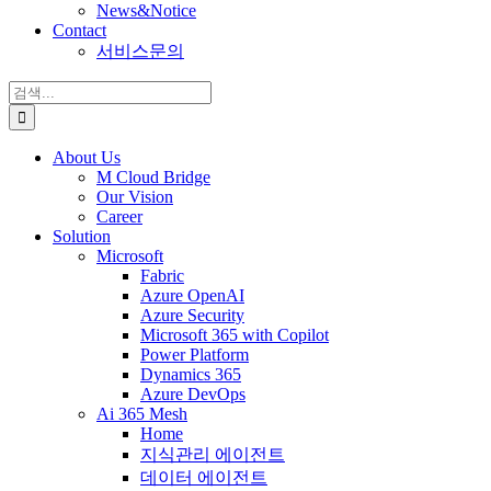
News&Notice
Contact
서비스문의
검
색:
About Us
M Cloud Bridge
Our Vision
Career
Solution
Microsoft
Fabric
Azure OpenAI
Azure Security
Microsoft 365 with Copilot
Power Platform
Dynamics 365
Azure DevOps
Ai 365 Mesh
Home
지식관리 에이전트
데이터 에이전트