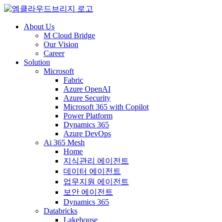
About Us
M Cloud Bridge
Our Vision
Career
Solution
Microsoft
Fabric
Azure OpenAI
Azure Security
Microsoft 365 with Copilot
Power Platform
Dynamics 365
Azure DevOps
Ai 365 Mesh
Home
지식관리 에이전트
데이터 에이전트
업무지원 에이전트
보안 에이전트
Dynamics 365
Databricks
Lakehouse