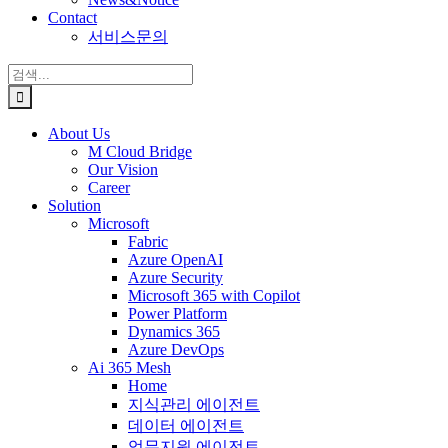
Contact
서비스문의
검
색:
About Us
M Cloud Bridge
Our Vision
Career
Solution
Microsoft
Fabric
Azure OpenAI
Azure Security
Microsoft 365 with Copilot
Power Platform
Dynamics 365
Azure DevOps
Ai 365 Mesh
Home
지식관리 에이전트
데이터 에이전트
업무지원 에이전트