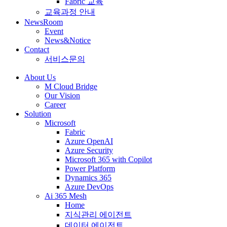
Fabric 교육
교육과정 안내
NewsRoom
Event
News&Notice
Contact
서비스문의
About Us
M Cloud Bridge
Our Vision
Career
Solution
Microsoft
Fabric
Azure OpenAI
Azure Security
Microsoft 365 with Copilot
Power Platform
Dynamics 365
Azure DevOps
Ai 365 Mesh
Home
지식관리 에이전트
데이터 에이전트