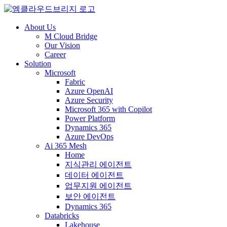
About Us
M Cloud Bridge
Our Vision
Career
Solution
Microsoft
Fabric
Azure OpenAI
Azure Security
Microsoft 365 with Copilot
Power Platform
Dynamics 365
Azure DevOps
Ai 365 Mesh
Home
지식관리 에이전트
데이터 에이전트
업무지원 에이전트
보안 에이전트
Dynamics 365
Databricks
Lakehouse