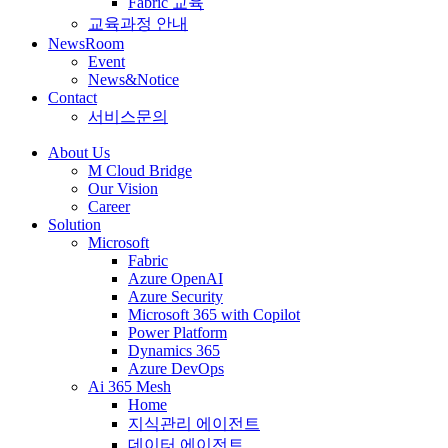
Fabric 교육
교육과정 안내
NewsRoom
Event
News&Notice
Contact
서비스문의
About Us
M Cloud Bridge
Our Vision
Career
Solution
Microsoft
Fabric
Azure OpenAI
Azure Security
Microsoft 365 with Copilot
Power Platform
Dynamics 365
Azure DevOps
Ai 365 Mesh
Home
지식관리 에이전트
데이터 에이전트