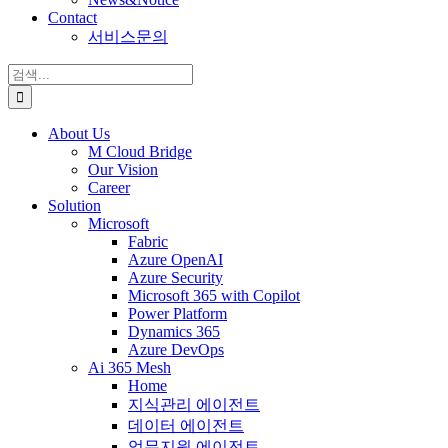
Contact
서비스문의
검
색:
About Us
M Cloud Bridge
Our Vision
Career
Solution
Microsoft
Fabric
Azure OpenAI
Azure Security
Microsoft 365 with Copilot
Power Platform
Dynamics 365
Azure DevOps
Ai 365 Mesh
Home
지식관리 에이전트
데이터 에이전트
업무지원 에이전트