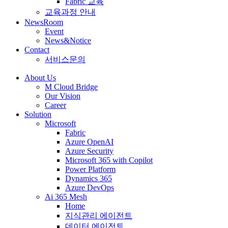
Fabric 교육
교육과정 안내
NewsRoom
Event
News&Notice
Contact
서비스문의
About Us
M Cloud Bridge
Our Vision
Career
Solution
Microsoft
Fabric
Azure OpenAI
Azure Security
Microsoft 365 with Copilot
Power Platform
Dynamics 365
Azure DevOps
Ai 365 Mesh
Home
지식관리 에이전트
데이터 에이전트