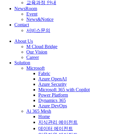
교육과정 안내
NewsRoom
Event
News&Notice
Contact
서비스문의
About Us
M Cloud Bridge
Our Vision
Career
Solution
Microsoft
Fabric
Azure OpenAI
Azure Security
Microsoft 365 with Copilot
Power Platform
Dynamics 365
Azure DevOps
Ai 365 Mesh
Home
지식관리 에이전트
데이터 에이전트