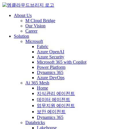
About Us
M Cloud Bridge
Our Vision
Career
Solution
Microsoft
Fabric
Azure OpenAI
Azure Security
Microsoft 365 with Copilot
Power Platform
Dynamics 365
Azure DevOps
Ai 365 Mesh
Home
지식관리 에이전트
데이터 에이전트
업무지원 에이전트
보안 에이전트
Dynamics 365
Databricks
Lakehouse