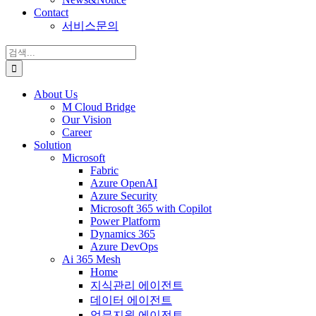
Contact
서비스문의
검
색:
About Us
M Cloud Bridge
Our Vision
Career
Solution
Microsoft
Fabric
Azure OpenAI
Azure Security
Microsoft 365 with Copilot
Power Platform
Dynamics 365
Azure DevOps
Ai 365 Mesh
Home
지식관리 에이전트
데이터 에이전트
업무지원 에이전트