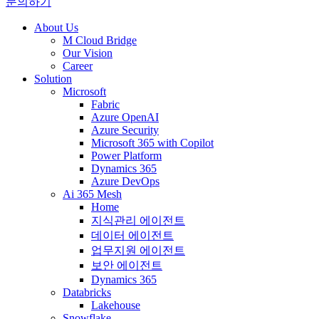
문의하기
About Us
M Cloud Bridge
Our Vision
Career
Solution
Microsoft
Fabric
Azure OpenAI
Azure Security
Microsoft 365 with Copilot
Power Platform
Dynamics 365
Azure DevOps
Ai 365 Mesh
Home
지식관리 에이전트
데이터 에이전트
업무지원 에이전트
보안 에이전트
Dynamics 365
Databricks
Lakehouse
Snowflake