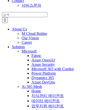
Contact
서비스문의
검
색:
About Us
M Cloud Bridge
Our Vision
Career
Solution
Microsoft
Fabric
Azure OpenAI
Azure Security
Microsoft 365 with Copilot
Power Platform
Dynamics 365
Azure DevOps
Ai 365 Mesh
Home
지식관리 에이전트
데이터 에이전트
업무지원 에이전트