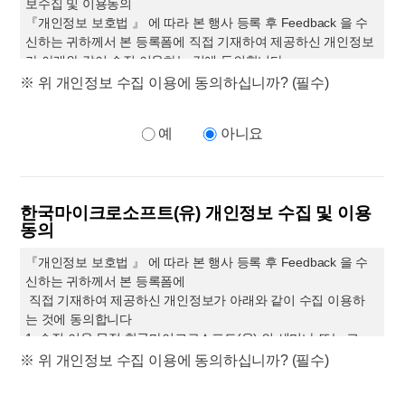
보수집 및 이용동의
『개인정보 보호법 』 에 따라 본 행사 등록 후 Feedback 을 수
신하는 귀하께서 본 등록폼에 직접 기재하여 제공하신 개인정보
가 아래와 같이 수집 이용하는 것에 동의합니다.
1. 수집 이용 목적 엠클라우드브리지(주)의 세미나 또는 교육 등
※ 위 개인정보 수집 이용에 동의하십니까? (필수)
록 상담 및 Feedback 수신, 정기 메일링 수신
2. 수집 이용 항목 이름 회사명 부서명 직책 연락처 이메일 및 등
예
아니요
록 폼 내용
3. 보유 이용 기간 위 개인정보는 수집 이용에 관한 동의일로부터
위 이용목적을 위하여 필요한 범위내에서 보유 이용 됩니다.
귀하께서는 본 개인정보 수집 이용을 거부하실 권리가 있으나 본
한국마이크로소프트(유) 개인정보 수집 및 이용
개인정보 수집 이용에 관한 동의는 본 세미나 또는 교육의 참여
동의
를 위하여 필수적입니다.
『개인정보 보호법 』 에 따라 본 행사 등록 후 Feedback 을 수
신하는 귀하께서 본 등록폼에
엠클라우드브리지
(
이하
“
당사
”
라고 함
)
는 개인정보보호법에 따
직접 기재하여 제공하신 개인정보가 아래와 같이 수집 이용하
라 개인정보처리자가 준수하여야 할 관련 법령상의 개인정보보
는 것에 동의합니다
호 규정을 준수하며
,
관련 법령에 따른 개인정보 처리방침을 정
1. 수집 이용 목적 한국마이크로소프트(유) 의 세미나 또는 교
하여 정보주체의 권익 보호에 최선을 다하고 있습니다
.
당사는
육 등록 상담 및 Feedback 수신
※ 위 개인정보 수집 이용에 동의하십니까? (필수)
개인정보처리방침을 개정하는 경우 웹사이트 공지사항
(
또는 개
2. 수집 이용 항목 이름 기관명 부서명 직책 연락처 이메일 및 등
별공지
)
을 통해 공지할 것입니다
.
록 폼 내용
본 방침은
2022
월
09
월
19
일 부터 시행됩니다
.