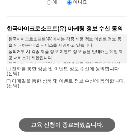
예
아니요
3. 보유 이용 기간 위 개인정보는 수집 이용에 관한 동의일로부
터 위 이용목적을 위하여 필요한 범위내에서 보유 이용 됩니다.
제
1
조 개인정보의 처리 목적
귀하께서는 본 개인정보 수집 이용을 거부하실 권리가 있으
당사는 다음의 목적을 위하여 개인정보를 처리합니다
.
처리하고
나 본 개인정보 수집 이용에 관한 동의는 본 세미나 또는 교육
있는 개인정보는 다음의 목적 이외의 용도로는 이용되지 않으며
,
한국마이크로소프트(유) 마케팅 정보 수신 동의
의 참여를 위하여 필수적입니다.
이용 목적이 변경되는 경우에는 개인정보 보호법 제
18
조에 따라
별도의 동의를 받는 등 필요한 조치를 이행할 예정입니다
.
한국마이크로소프트(유)에서는 각종 제품 정보 이벤트 정보 등
1.
민원 사무 처리
을 안내하는 메일 서비스를 제공하고 있습니다.
민원인의 신원 확인
,
민원사항 확인
,
사실 조사를 위한 연락 및 통
동의거부 시 각종 제품 정보 이벤트 정보 등을 안내하는 메일 제
지
,
처리결과 통보 등을 목적으로 개인정보를 처리합니다
.
공 서비스가 제한됩니다.
2.
재화 또는 서비스 제공
한국마이크로소프트(유)이 마케팅 홍보를 위한 목적으로 본인
서비스 제공
,
콘텐츠 제공
,
맞춤 서비스 제공 등을 목적으로 개인
전화를 통한 상품 및 이벤트 정보 수신에 동의합니다.
의 개인정보를 수집 이용하는 것에 동의하십니까?
(선택)
정보를 처리합니다
.
3.
마케팅 및 광고에의 활용
이메일을 통한 상품 및 이벤트 정보 수신에 동의합니다.
(선택)
신규 서비스
(
제품
)
개발 및 맞춤 서비스 제공
,
이벤트 및 광고성
정보 제공 및 참여기회 제공
,
인구통계학적 특성에 따른 서비스
제공 및 광고 게재
,
서비스의 유효성 확인
,
접속빈도 파악 또는 회
원의 서비스 이용에 대한 통계 등을 목적으로 개인정보를 처리합
니다
.
제
2
조 개인정보의 처리 및 보유 기간
정보주체가 당사에서 제공하는 서비스를 이용하는 동안 당사는
내부지침과 법령이 허용하는 범위에서 이용자의 개인정보를 지