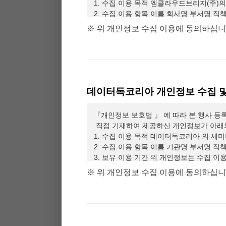
1. 수집 이용 목적 엠클라우드브리지(주)의 
2. 수집 이용 항목 이름 회사명 부서명 직
3. 보유 이용 기간 위 개인정보는 수집 
※ 위 개인정보 수집 이용에 동의하십니까
귀하께서는 본 개인정보 수집 이용을 거부
엠클라우드브리지
(
이하
“
당사
”
라고 함
)
는 
에 따른 개인정보 처리방침을 정하여 정보
별공지
)
을 통해 공지할 것입니다
.
데이터독코리아 개인정보 수집 및
본 방침은
2022
월
09
월
19
일 부터 시행됩
『개인정보 보호법 』 에 따라 본 행사 등록
제
1
조 개인정보의 처리 목적
직접 기재하여 제공하신 개인정보가 아래
당사는 다음의 목적을 위하여 개인정보를
1. 수집 이용 목적 데이터독코리아 의 세미나
에는 개인정보 보호법 제
18
조에 따라 별도
2. 수집 이용 항목 이름 기관명 부서명 직
1.
민원 사무 처리
3. 보유 이용 기간 위 개인정보는 수집 
민원인의 신원 확인
,
민원사항 확인
,
사실 
귀하께서는 본 개인정보 수집 이용을 거부
※ 위 개인정보 수집 이용에 동의하십니까
2.
재화 또는 서비스 제공
서비스 제공
,
콘텐츠 제공
,
맞춤 서비스 제
3.
마케팅 및 광고에의 활용
신규 서비스
(
제품
)
개발 및 맞춤 서비스 제
효성 확인
,
접속빈도 파악 또는 회원의 서
제
2
조 개인정보의 처리 및 보유 기간