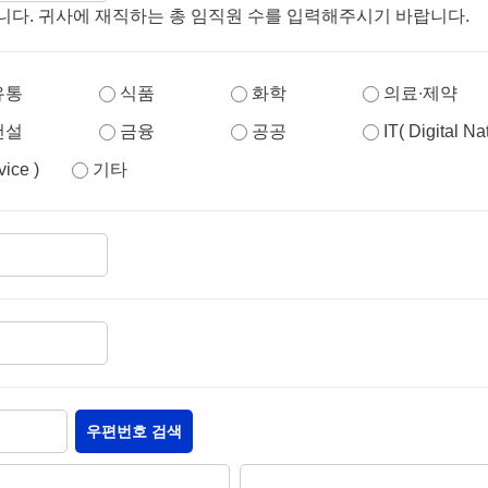
닙니다. 귀사에 재직하는 총 임직원 수를 입력해주시기 바랍니다.
유통
식품
화학
의료∙제약
건설
금융
공공
IT( Digital N
vice )
기타
우편번호 검색