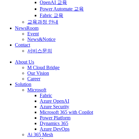
OpenAI 교육
Power Automate 교육
Fabric 교육
교육과정 안내
NewsRoom
Event
News&Notice
Contact
서비스문의
About Us
M Cloud Bridge
Our Vision
Career
Solution
Microsoft
Fabric
Azure OpenAI
Azure Security
Microsoft 365 with Copilot
Power Platform
Dynamics 365
Azure DevOps
Ai 365 Mesh