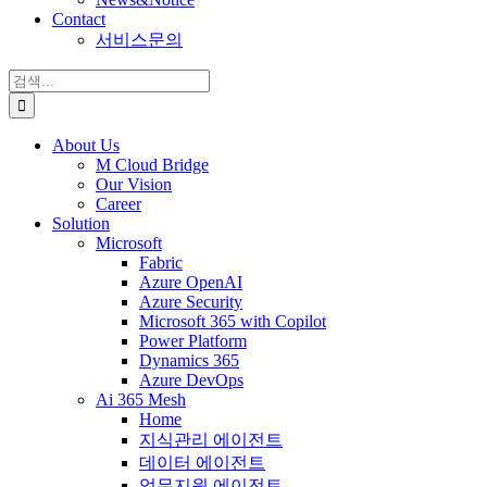
Contact
서비스문의
검
색:
About Us
M Cloud Bridge
Our Vision
Career
Solution
Microsoft
Fabric
Azure OpenAI
Azure Security
Microsoft 365 with Copilot
Power Platform
Dynamics 365
Azure DevOps
Ai 365 Mesh
Home
지식관리 에이전트
데이터 에이전트
업무지원 에이전트