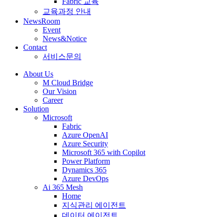
Fabric 교육
교육과정 안내
NewsRoom
Event
News&Notice
Contact
서비스문의
About Us
M Cloud Bridge
Our Vision
Career
Solution
Microsoft
Fabric
Azure OpenAI
Azure Security
Microsoft 365 with Copilot
Power Platform
Dynamics 365
Azure DevOps
Ai 365 Mesh
Home
지식관리 에이전트
데이터 에이전트