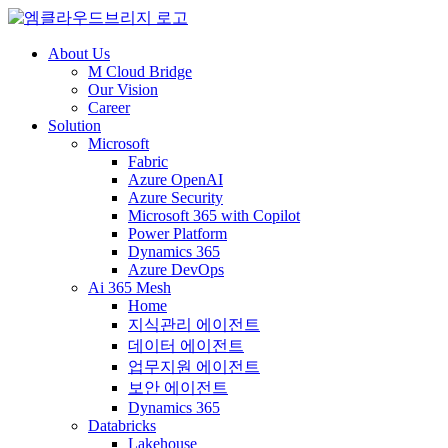
About Us
M Cloud Bridge
Our Vision
Career
Solution
Microsoft
Fabric
Azure OpenAI
Azure Security
Microsoft 365 with Copilot
Power Platform
Dynamics 365
Azure DevOps
Ai 365 Mesh
Home
지식관리 에이전트
데이터 에이전트
업무지원 에이전트
보안 에이전트
Dynamics 365
Databricks
Lakehouse