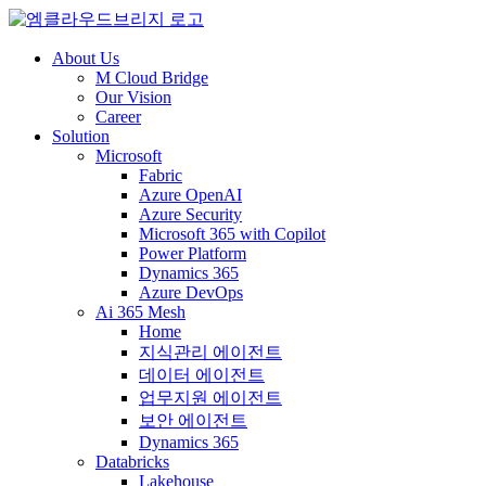
About Us
M Cloud Bridge
Our Vision
Career
Solution
Microsoft
Fabric
Azure OpenAI
Azure Security
Microsoft 365 with Copilot
Power Platform
Dynamics 365
Azure DevOps
Ai 365 Mesh
Home
지식관리 에이전트
데이터 에이전트
업무지원 에이전트
보안 에이전트
Dynamics 365
Databricks
Lakehouse