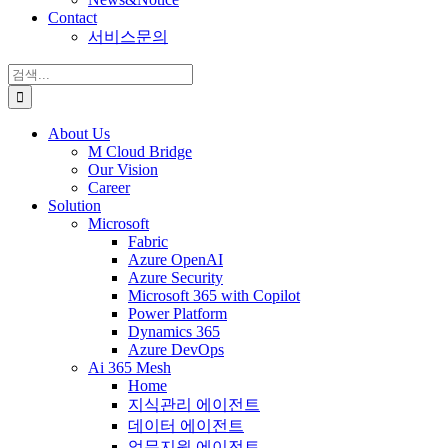
Contact
서비스문의
검
색:
About Us
M Cloud Bridge
Our Vision
Career
Solution
Microsoft
Fabric
Azure OpenAI
Azure Security
Microsoft 365 with Copilot
Power Platform
Dynamics 365
Azure DevOps
Ai 365 Mesh
Home
지식관리 에이전트
데이터 에이전트
업무지원 에이전트