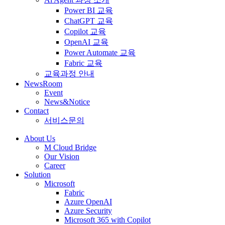
Power BI 교육
ChatGPT 교육
Copilot 교육
OpenAI 교육
Power Automate 교육
Fabric 교육
교육과정 안내
NewsRoom
Event
News&Notice
Contact
서비스문의
About Us
M Cloud Bridge
Our Vision
Career
Solution
Microsoft
Fabric
Azure OpenAI
Azure Security
Microsoft 365 with Copilot