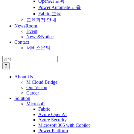
OpenAI 교육
Power Automate 교육
Fabric 교육
교육과정 안내
NewsRoom
Event
News&Notice
Contact
서비스문의
검
색:
About Us
M Cloud Bridge
Our Vision
Career
Solution
Microsoft
Fabric
Azure OpenAI
Azure Security
Microsoft 365 with Copilot
Power Platform