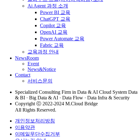
Ai Agent 과정 소개
Power BI 교육
ChatGPT 교육
Copilot 교육
OpenAI 교육
Power Automate 교육
Fabric 교육
교육과정 안내
NewsRoom
Event
News&Notice
Contact
서비스문의
Specialized Consulting Firm in Data & AI Cloud System Data
& BI · Big Data & AI · Data Flow · Data Infra & Security
Copyright ⓒ 2022-2024 M.Cloud Bridge
All Rights Reserved.
개인정보처리방침
이용약관
이메일무단수집거부