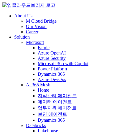
About Us
M Cloud Bridge
Our Vision
Career
Solution
Microsoft
Fabric
Azure OpenAI
Azure Security
Microsoft 365 with Copilot
Power Platform
Dynamics 365
Azure DevOps
Ai 365 Mesh
Home
지식관리 에이전트
데이터 에이전트
업무지원 에이전트
보안 에이전트
Dynamics 365
Databricks
Lakehouse