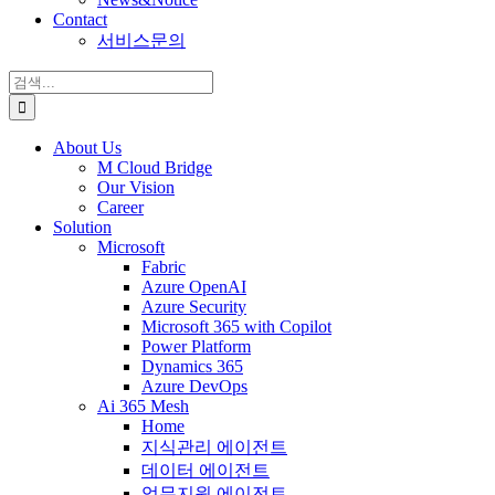
Contact
서비스문의
검
색:
About Us
M Cloud Bridge
Our Vision
Career
Solution
Microsoft
Fabric
Azure OpenAI
Azure Security
Microsoft 365 with Copilot
Power Platform
Dynamics 365
Azure DevOps
Ai 365 Mesh
Home
지식관리 에이전트
데이터 에이전트
업무지원 에이전트