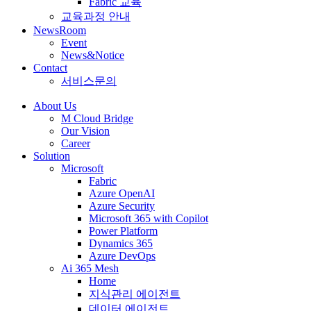
Fabric 교육
교육과정 안내
NewsRoom
Event
News&Notice
Contact
서비스문의
About Us
M Cloud Bridge
Our Vision
Career
Solution
Microsoft
Fabric
Azure OpenAI
Azure Security
Microsoft 365 with Copilot
Power Platform
Dynamics 365
Azure DevOps
Ai 365 Mesh
Home
지식관리 에이전트
데이터 에이전트