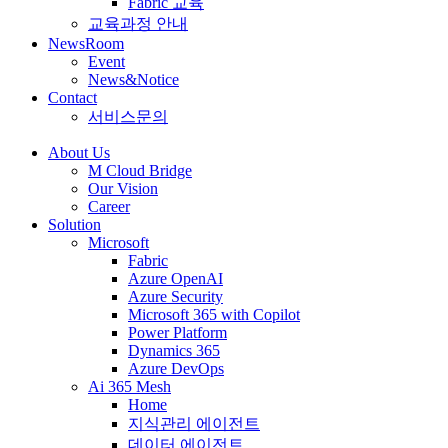
Fabric 교육
교육과정 안내
NewsRoom
Event
News&Notice
Contact
서비스문의
About Us
M Cloud Bridge
Our Vision
Career
Solution
Microsoft
Fabric
Azure OpenAI
Azure Security
Microsoft 365 with Copilot
Power Platform
Dynamics 365
Azure DevOps
Ai 365 Mesh
Home
지식관리 에이전트
데이터 에이전트