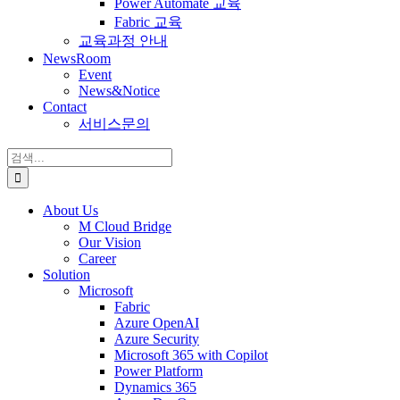
Power Automate 교육
Fabric 교육
교육과정 안내
NewsRoom
Event
News&Notice
Contact
서비스문의
검
색:
About Us
M Cloud Bridge
Our Vision
Career
Solution
Microsoft
Fabric
Azure OpenAI
Azure Security
Microsoft 365 with Copilot
Power Platform
Dynamics 365