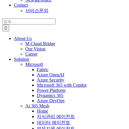
Contact
서비스문의
검
색:
About Us
M Cloud Bridge
Our Vision
Career
Solution
Microsoft
Fabric
Azure OpenAI
Azure Security
Microsoft 365 with Copilot
Power Platform
Dynamics 365
Azure DevOps
Ai 365 Mesh
Home
지식관리 에이전트
데이터 에이전트
업무지원 에이전트