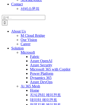
Contact
서비스문의
검
색:
About Us
M Cloud Bridge
Our Vision
Career
Solution
Microsoft
Fabric
Azure OpenAI
Azure Security
Microsoft 365 with Copilot
Power Platform
Dynamics 365
Azure DevOps
Ai 365 Mesh
Home
지식관리 에이전트
데이터 에이전트
업무지원 에이전트