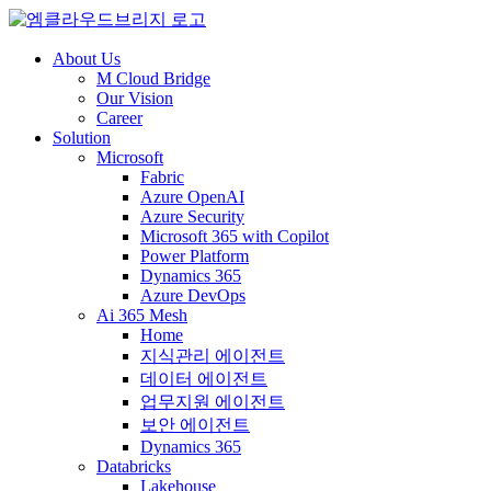
About Us
M Cloud Bridge
Our Vision
Career
Solution
Microsoft
Fabric
Azure OpenAI
Azure Security
Microsoft 365 with Copilot
Power Platform
Dynamics 365
Azure DevOps
Ai 365 Mesh
Home
지식관리 에이전트
데이터 에이전트
업무지원 에이전트
보안 에이전트
Dynamics 365
Databricks
Lakehouse