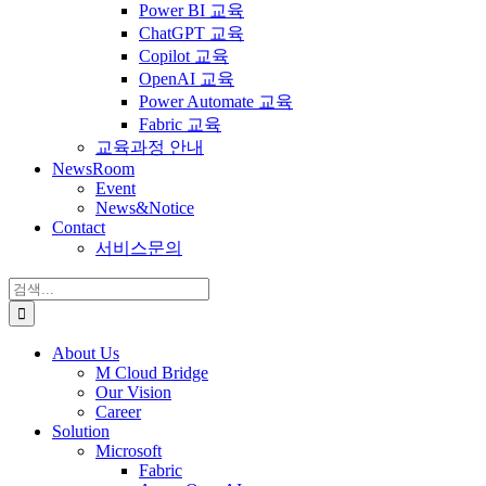
Power BI 교육
ChatGPT 교육
Copilot 교육
OpenAI 교육
Power Automate 교육
Fabric 교육
교육과정 안내
NewsRoom
Event
News&Notice
Contact
서비스문의
검
색:
About Us
M Cloud Bridge
Our Vision
Career
Solution
Microsoft
Fabric