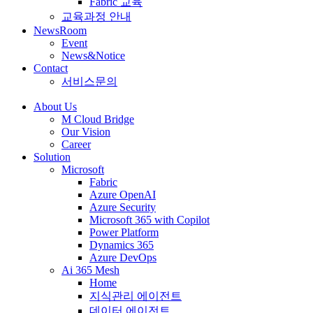
Fabric 교육
교육과정 안내
NewsRoom
Event
News&Notice
Contact
서비스문의
About Us
M Cloud Bridge
Our Vision
Career
Solution
Microsoft
Fabric
Azure OpenAI
Azure Security
Microsoft 365 with Copilot
Power Platform
Dynamics 365
Azure DevOps
Ai 365 Mesh
Home
지식관리 에이전트
데이터 에이전트