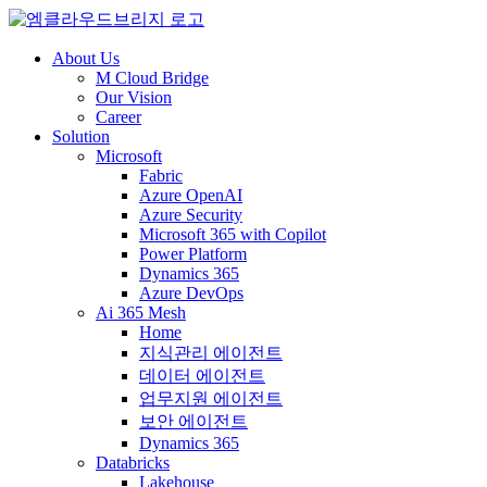
About Us
M Cloud Bridge
Our Vision
Career
Solution
Microsoft
Fabric
Azure OpenAI
Azure Security
Microsoft 365 with Copilot
Power Platform
Dynamics 365
Azure DevOps
Ai 365 Mesh
Home
지식관리 에이전트
데이터 에이전트
업무지원 에이전트
보안 에이전트
Dynamics 365
Databricks
Lakehouse