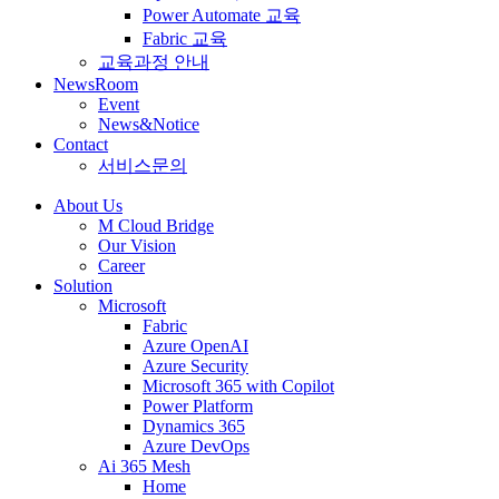
Power Automate 교육
Fabric 교육
교육과정 안내
NewsRoom
Event
News&Notice
Contact
서비스문의
About Us
M Cloud Bridge
Our Vision
Career
Solution
Microsoft
Fabric
Azure OpenAI
Azure Security
Microsoft 365 with Copilot
Power Platform
Dynamics 365
Azure DevOps
Ai 365 Mesh
Home