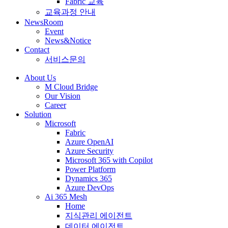
Fabric 교육
교육과정 안내
NewsRoom
Event
News&Notice
Contact
서비스문의
About Us
M Cloud Bridge
Our Vision
Career
Solution
Microsoft
Fabric
Azure OpenAI
Azure Security
Microsoft 365 with Copilot
Power Platform
Dynamics 365
Azure DevOps
Ai 365 Mesh
Home
지식관리 에이전트
데이터 에이전트