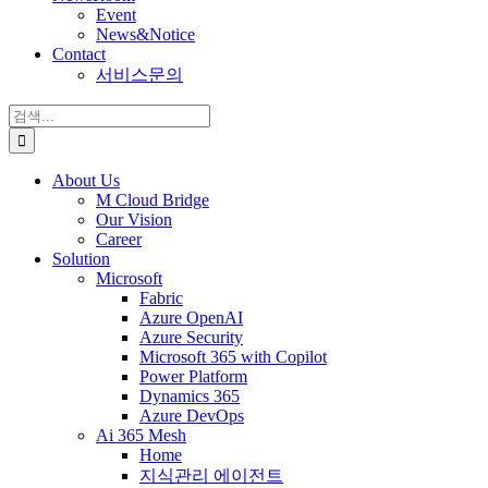
Event
News&Notice
Contact
서비스문의
검
색:
About Us
M Cloud Bridge
Our Vision
Career
Solution
Microsoft
Fabric
Azure OpenAI
Azure Security
Microsoft 365 with Copilot
Power Platform
Dynamics 365
Azure DevOps
Ai 365 Mesh
Home
지식관리 에이전트