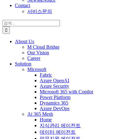
Contact
서비스문의
검
색:
About Us
M Cloud Bridge
Our Vision
Career
Solution
Microsoft
Fabric
Azure OpenAI
Azure Security
Microsoft 365 with Copilot
Power Platform
Dynamics 365
Azure DevOps
Ai 365 Mesh
Home
지식관리 에이전트
데이터 에이전트
업무지원 에이전트