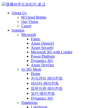
About Us
M Cloud Bridge
Our Vision
Career
Solution
Microsoft
Fabric
Azure OpenAI
Azure Security
Microsoft 365 with Copilot
Power Platform
Dynamics 365
Azure DevOps
Ai 365 Mesh
Home
지식관리 에이전트
데이터 에이전트
업무지원 에이전트
보안 에이전트
Dynamics 365
Databricks
Lakehouse