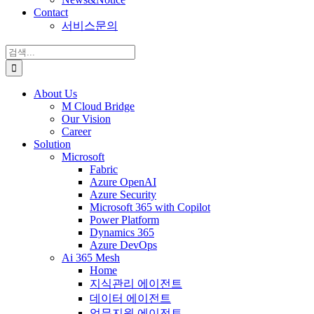
Contact
서비스문의
검
색:
About Us
M Cloud Bridge
Our Vision
Career
Solution
Microsoft
Fabric
Azure OpenAI
Azure Security
Microsoft 365 with Copilot
Power Platform
Dynamics 365
Azure DevOps
Ai 365 Mesh
Home
지식관리 에이전트
데이터 에이전트
업무지원 에이전트