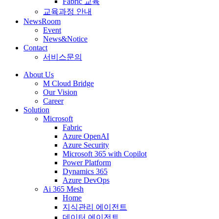
Fabric 교육
교육과정 안내
NewsRoom
Event
News&Notice
Contact
서비스문의
About Us
M Cloud Bridge
Our Vision
Career
Solution
Microsoft
Fabric
Azure OpenAI
Azure Security
Microsoft 365 with Copilot
Power Platform
Dynamics 365
Azure DevOps
Ai 365 Mesh
Home
지식관리 에이전트
데이터 에이전트