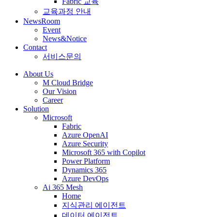
Fabric 교육
교육과정 안내
NewsRoom
Event
News&Notice
Contact
서비스문의
About Us
M Cloud Bridge
Our Vision
Career
Solution
Microsoft
Fabric
Azure OpenAI
Azure Security
Microsoft 365 with Copilot
Power Platform
Dynamics 365
Azure DevOps
Ai 365 Mesh
Home
지식관리 에이전트
데이터 에이전트