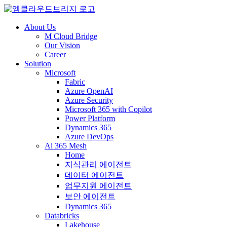
About Us
M Cloud Bridge
Our Vision
Career
Solution
Microsoft
Fabric
Azure OpenAI
Azure Security
Microsoft 365 with Copilot
Power Platform
Dynamics 365
Azure DevOps
Ai 365 Mesh
Home
지식관리 에이전트
데이터 에이전트
업무지원 에이전트
보안 에이전트
Dynamics 365
Databricks
Lakehouse