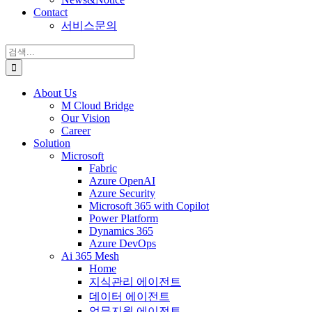
Contact
서비스문의
검
색:
About Us
M Cloud Bridge
Our Vision
Career
Solution
Microsoft
Fabric
Azure OpenAI
Azure Security
Microsoft 365 with Copilot
Power Platform
Dynamics 365
Azure DevOps
Ai 365 Mesh
Home
지식관리 에이전트
데이터 에이전트
업무지원 에이전트