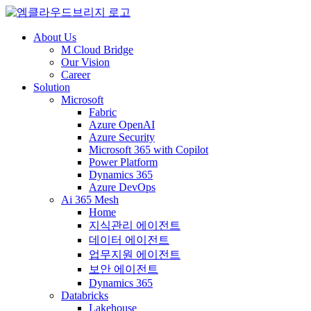
About Us
M Cloud Bridge
Our Vision
Career
Solution
Microsoft
Fabric
Azure OpenAI
Azure Security
Microsoft 365 with Copilot
Power Platform
Dynamics 365
Azure DevOps
Ai 365 Mesh
Home
지식관리 에이전트
데이터 에이전트
업무지원 에이전트
보안 에이전트
Dynamics 365
Databricks
Lakehouse