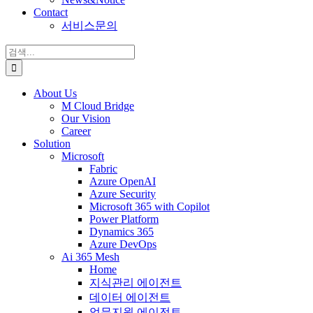
Contact
서비스문의
검
색:
About Us
M Cloud Bridge
Our Vision
Career
Solution
Microsoft
Fabric
Azure OpenAI
Azure Security
Microsoft 365 with Copilot
Power Platform
Dynamics 365
Azure DevOps
Ai 365 Mesh
Home
지식관리 에이전트
데이터 에이전트
업무지원 에이전트