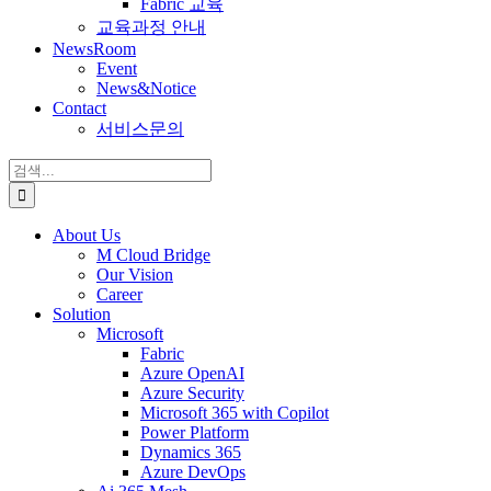
Fabric 교육
교육과정 안내
NewsRoom
Event
News&Notice
Contact
서비스문의
검
색:
About Us
M Cloud Bridge
Our Vision
Career
Solution
Microsoft
Fabric
Azure OpenAI
Azure Security
Microsoft 365 with Copilot
Power Platform
Dynamics 365
Azure DevOps