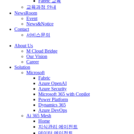
Fabric 교육
교육과정 안내
NewsRoom
Event
News&Notice
Contact
서비스문의
About Us
M Cloud Bridge
Our Vision
Career
Solution
Microsoft
Fabric
Azure OpenAI
Azure Security
Microsoft 365 with Copilot
Power Platform
Dynamics 365
Azure DevOps
Ai 365 Mesh
Home
지식관리 에이전트
데이터 에이전트