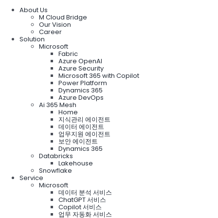
About Us
M Cloud Bridge
Our Vision
Career
Solution
Microsoft
Fabric
Azure OpenAI
Azure Security
Microsoft 365 with Copilot
Power Platform
Dynamics 365
Azure DevOps
Ai 365 Mesh
Home
지식관리 에이전트
데이터 에이전트
업무지원 에이전트
보안 에이전트
Dynamics 365
Databricks
Lakehouse
Snowflake
Service
Microsoft
데이터 분석 서비스
ChatGPT 서비스
Copilot 서비스
업무 자동화 서비스