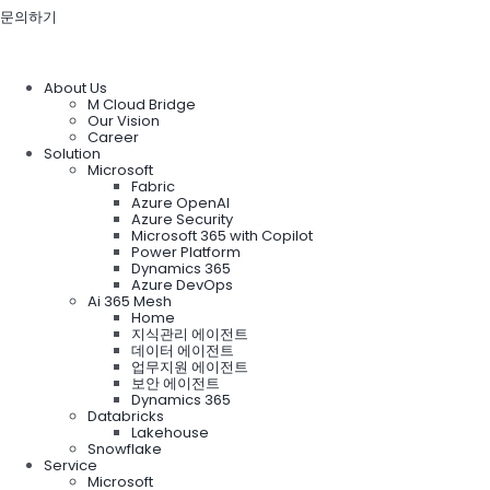
문의하기
About Us
M Cloud Bridge
Our Vision
Career
Solution
Microsoft
Fabric
Azure OpenAI
Azure Security
Microsoft 365 with Copilot
Power Platform
Dynamics 365
Azure DevOps
Ai 365 Mesh
Home
지식관리 에이전트
데이터 에이전트
업무지원 에이전트
보안 에이전트
Dynamics 365
Databricks
Lakehouse
Snowflake
Service
Microsoft