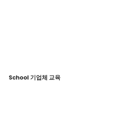
ABOUT US
School
기업체 교육
엠클라우드브리지는 고객의 성공적인 비즈니스
클라우드 여정을 함께합니다.