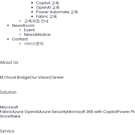
Copilot 교육
OpenAI 교육
Power Automate 교육
Fabric 교육
교육과정 안내
NewsRoom
Event
News&Notice
Contact
서비스문의
검
색:
About Us
M Cloud Bridge
Our Vision
Career
Solution
Microsoft
Fabric
Azure OpenAI
Azure Security
Microsoft 365 with Copilot
Power Pl
Snowflake
Service