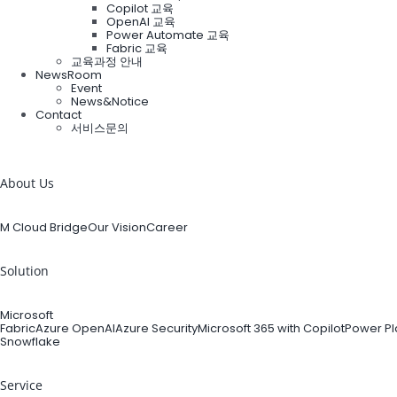
Copilot 교육
OpenAI 교육
Power Automate 교육
Fabric 교육
교육과정 안내
NewsRoom
Event
News&Notice
Contact
서비스문의
검
색:
About Us
M Cloud Bridge
Our Vision
Career
Solution
Microsoft
Fabric
Azure OpenAI
Azure Security
Microsoft 365 with Copilot
Power Pl
Snowflake
Service