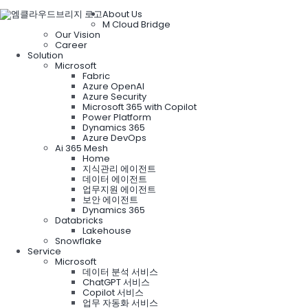
About Us
M Cloud Bridge
Our Vision
Career
Solution
Microsoft
Fabric
Azure OpenAI
Azure Security
Microsoft 365 with Copilot
Power Platform
Dynamics 365
Azure DevOps
Ai 365 Mesh
Home
지식관리 에이전트
데이터 에이전트
업무지원 에이전트
보안 에이전트
Dynamics 365
Databricks
Lakehouse
Snowflake
Service
Microsoft
데이터 분석 서비스
ChatGPT 서비스
Copilot 서비스
업무 자동화 서비스