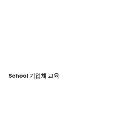
ABOUT US
School
기업체 교육
엠클라우드브리지는 고객의 성공적인 비즈니스
클라우드 여정을 함께합니다.