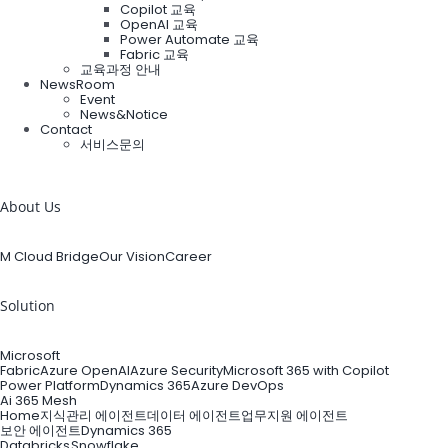
Copilot 교육
OpenAI 교육
Power Automate 교육
Fabric 교육
교육과정 안내
NewsRoom
Event
News&Notice
Contact
서비스문의
검
색:
About Us
M Cloud Bridge
Our Vision
Career
Solution
Microsoft
Fabric
Azure OpenAI
Azure Security
Microsoft 365 with Copilot
Power Platform
Dynamics 365
Azure DevOps
Ai 365 Mesh
Home
지식관리 에이전트
데이터 에이전트
업무지원 에이전트
보안 에이전트
Dynamics 365
Databricks
Snowflake