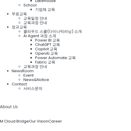
Lakehouse
School
기업체 교육
무료교육
교육일정 안내
교육과정 안내
정규교육
클라우드 스쿨(다이나믹러닝) 소개
Ai Agent 과정 소개
Power BI 교육
ChatGPT 교육
Copilot 교육
OpenAI 교육
Power Automate 교육
Fabric 교육
교육과정 안내
NewsRoom
Event
News&Notice
Contact
서비스문의
검
색:
About Us
M Cloud Bridge
Our Vision
Career