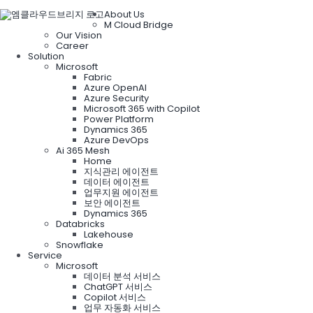
About Us
M Cloud Bridge
Our Vision
Career
Solution
Microsoft
Fabric
Azure OpenAI
Azure Security
Microsoft 365 with Copilot
Power Platform
Dynamics 365
Azure DevOps
Ai 365 Mesh
Home
지식관리 에이전트
데이터 에이전트
업무지원 에이전트
보안 에이전트
Dynamics 365
Databricks
Lakehouse
Snowflake
Service
Microsoft
데이터 분석 서비스
ChatGPT 서비스
Copilot 서비스
업무 자동화 서비스