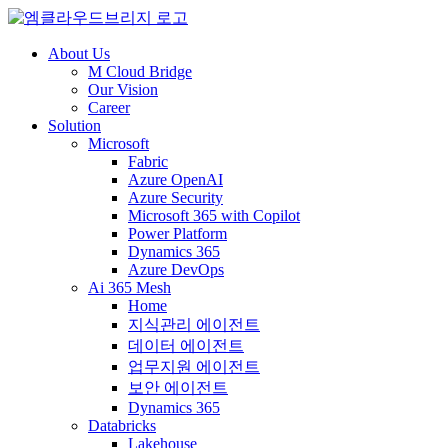
About Us
M Cloud Bridge
Our Vision
Career
Solution
Microsoft
Fabric
Azure OpenAI
Azure Security
Microsoft 365 with Copilot
Power Platform
Dynamics 365
Azure DevOps
Ai 365 Mesh
Home
지식관리 에이전트
데이터 에이전트
업무지원 에이전트
보안 에이전트
Dynamics 365
Databricks
Lakehouse