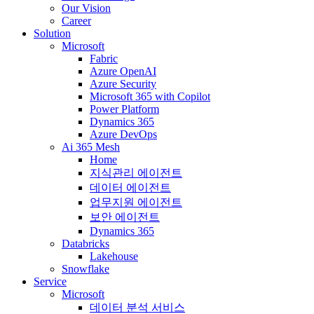
Our Vision
Career
Solution
Microsoft
Fabric
Azure OpenAI
Azure Security
Microsoft 365 with Copilot
Power Platform
Dynamics 365
Azure DevOps
Ai 365 Mesh
Home
지식관리 에이전트
데이터 에이전트
업무지원 에이전트
보안 에이전트
Dynamics 365
Databricks
Lakehouse
Snowflake
Service
Microsoft
데이터 분석 서비스