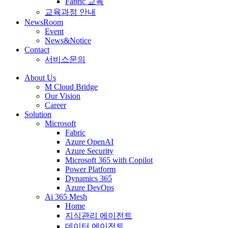
Fabric 교육
교육과정 안내
NewsRoom
Event
News&Notice
Contact
서비스문의
About Us
M Cloud Bridge
Our Vision
Career
Solution
Microsoft
Fabric
Azure OpenAI
Azure Security
Microsoft 365 with Copilot
Power Platform
Dynamics 365
Azure DevOps
Ai 365 Mesh
Home
지식관리 에이전트
데이터 에이전트