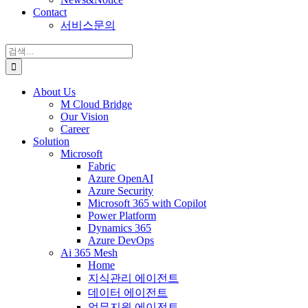
Contact
서비스문의
검
색:
About Us
M Cloud Bridge
Our Vision
Career
Solution
Microsoft
Fabric
Azure OpenAI
Azure Security
Microsoft 365 with Copilot
Power Platform
Dynamics 365
Azure DevOps
Ai 365 Mesh
Home
지식관리 에이전트
데이터 에이전트
업무지원 에이전트