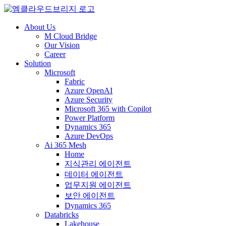
About Us
M Cloud Bridge
Our Vision
Career
Solution
Microsoft
Fabric
Azure OpenAI
Azure Security
Microsoft 365 with Copilot
Power Platform
Dynamics 365
Azure DevOps
Ai 365 Mesh
Home
지식관리 에이전트
데이터 에이전트
업무지원 에이전트
보안 에이전트
Dynamics 365
Databricks
Lakehouse