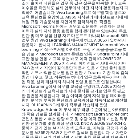
소에 흩어져 직원들은 업무 중 같은 질문을 반복합니다. 교육
이수율은 확인해도 실제 업무에서 어떤 지식이 활용되는지 파
악하기 어렵습니다. Viva Learning으로 직무별 학습 경로와
교육 콘텐츠를 운영하고, Ai365 지식관리 에이전트로 사내 매
뉴얼·규정·기술문서를 자연어로 검색하세요. 직원은
Microsoft Teams 안에서 배우고 질문하며, 관리자는 교육
이력과 실제 지식 활용 흐름을 함께 관리할 수 있습니다. 무료
진단 및 데모 상담 신청 자료 다운로드 하나의 Microsoft 365
업무 환경 Viva Learning이 배우게 하고, Ai365가 일하면서
활용하게 합니다. LEARNING MANAGEMENT Microsoft Viva
Learning ✓ 직무·부서별 아카데미 구성 ✓ 초급·중급·고급 학
습 경로 ✓ Microsoft Learn 콘텐츠 연동 ✓ SharePoint 사내
교안·영상 연동 ✓ 교육 추천·배포·이력 관리 KNOWLEDGE
MANAGEMENT Ai365 지식관리 에이전트 ✓ 사내 문서 기반
RAG 검색 ✓ 자연어 질의응답과 문서 인용 ✓ 답변 출처·원문
확인 ✓ 부서·직급·문서별 접근 권한 ✓ Teams 기반 지식 검색
환경 배우고, 찾고, 적용하는 하나의 업무 흐름 배우기부터 현
업 적용, 성과 개선까지 하나의 운영 흐름으로 연결합니다.
Viva Learning에서 직무별 교육을 운영하고, Ai365 지식관
리 에이전트가 교육자료와 사내 문서를 근거로 업무 중 필요
한 답변을 제공합니다. 학습 이력과 실제 지식 활용 데이터를
함께 분석해 부족한 콘텐츠와 교육과정을 지속적으로 개선합
니다. 01. LEARNING 배우기 직무별 학습체계 운영
Knowledge Admin이 부서·직무·역량 수준에 맞는 아카데미
와 학습 경로를 설계합니다. ✓ Microsoft Learn·SharePoint
콘텐츠 통합 ✓ 추천·할당·배포 및 수강 이력 관리 ✓ 신입·직무
전환·전문가별 맞춤 과정 운영 02. KNOWLEDGE SEARCH 질
문하기 근거 있는 AI 지식 검색 교육자료, 매뉴얼, 규정과 기술
문서를 Ai365가 RAG 기반으로 검색해 답변합니다. ✓ 자연어
질문과 문서 근거 기반 답변 ✓ 답변 출처·원문·관련 자료 즉시