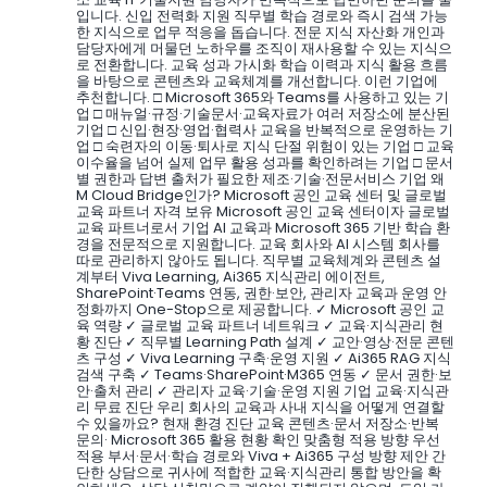
입니다. 신입 전력화 지원 직무별 학습 경로와 즉시 검색 가능
한 지식으로 업무 적응을 돕습니다. 전문 지식 자산화 개인과
담당자에게 머물던 노하우를 조직이 재사용할 수 있는 지식으
로 전환합니다. 교육 성과 가시화 학습 이력과 지식 활용 흐름
을 바탕으로 콘텐츠와 교육체계를 개선합니다. 이런 기업에
추천합니다. □ Microsoft 365와 Teams를 사용하고 있는 기
업 □ 매뉴얼·규정·기술문서·교육자료가 여러 저장소에 분산된
기업 □ 신입·현장·영업·협력사 교육을 반복적으로 운영하는 기
업 □ 숙련자의 이동·퇴사로 지식 단절 위험이 있는 기업 □ 교육
이수율을 넘어 실제 업무 활용 성과를 확인하려는 기업 □ 문서
별 권한과 답변 출처가 필요한 제조·기술·전문서비스 기업 왜
M Cloud Bridge인가? Microsoft 공인 교육 센터 및 글로벌
교육 파트너 자격 보유 Microsoft 공인 교육 센터이자 글로벌
교육 파트너로서 기업 AI 교육과 Microsoft 365 기반 학습 환
경을 전문적으로 지원합니다. 교육 회사와 AI 시스템 회사를
따로 관리하지 않아도 됩니다. 직무별 교육체계와 콘텐츠 설
계부터 Viva Learning, Ai365 지식관리 에이전트,
SharePoint·Teams 연동, 권한·보안, 관리자 교육과 운영 안
정화까지 One-Stop으로 제공합니다. ✓ Microsoft 공인 교
육 역량 ✓ 글로벌 교육 파트너 네트워크 ✓ 교육·지식관리 현
황 진단 ✓ 직무별 Learning Path 설계 ✓ 교안·영상·전문 콘텐
츠 구성 ✓ Viva Learning 구축·운영 지원 ✓ Ai365 RAG 지식
검색 구축 ✓ Teams·SharePoint·M365 연동 ✓ 문서 권한·보
안·출처 관리 ✓ 관리자 교육·기술·운영 지원 기업 교육·지식관
리 무료 진단 우리 회사의 교육과 사내 지식을 어떻게 연결할
수 있을까요? 현재 환경 진단 교육 콘텐츠·문서 저장소·반복
문의· Microsoft 365 활용 현황 확인 맞춤형 적용 방향 우선
적용 부서·문서·학습 경로와 Viva + Ai365 구성 방향 제안 간
단한 상담으로 귀사에 적합한 교육·지식관리 통합 방안을 확