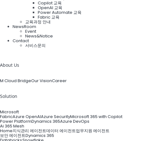
Copilot 교육
OpenAI 교육
Power Automate 교육
Fabric 교육
교육과정 안내
NewsRoom
Event
News&Notice
Contact
서비스문의
검
색:
About Us
M Cloud Bridge
Our Vision
Career
Solution
Microsoft
Fabric
Azure OpenAI
Azure Security
Microsoft 365 with Copilot
Power Platform
Dynamics 365
Azure DevOps
Ai 365 Mesh
Home
지식관리 에이전트
데이터 에이전트
업무지원 에이전트
보안 에이전트
Dynamics 365
Databricks
Snowflake