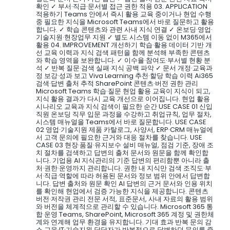
확인 ✓ 부서·직급·문서별 접근 권한 적용 03. APPLICATION
적용하기 Teams 안에서 즉시 활용 교육 중이거나 현업 수행
중 필요한 지식을 Microsoft Teams에서 바로 질문하고 활용
합니다. ✓ 학습 콘텐츠와 관련 사내 지식 연결 ✓ 온보딩·영업·
기술지원·현장업무 지원 ✓ 별도 시스템 이동 없이 M365에서
활용 04. IMPROVEMENT 개선하기 학습·활용 데이터 기반 개
선 교육 이력과 지식 검색 패턴을 함께 분석해 부족한 콘텐츠
와 학습 영역을 보완합니다. ✓ 이수율·참여도·부서별 현황 분
석 ✓ 반복 질문·검색 실패·지식 공백 파악 ✓ 문서 개정·교육과
정 보강·성과 보고 Viva Learning 추천·할당 학습 이력 Ai365
검색·답변 출처 추적 SharePoint 콘텐츠·버전 권한 관리
Microsoft Teams 학습·질문 현업 활용 교육이 지식이 되고,
지식 활용 결과가 다시 교육 개선으로 이어집니다. 현업 활용
시나리오 교육과 지식 검색이 필요한 순간 USE CASE 01 신입
직원 온보딩 직무 입문 과정을 수강하고 취업규칙, 업무 절차,
시스템 매뉴얼을 Teams에서 바로 질문합니다. USE CASE
02 영업·기술지원 제품 카탈로그, 사양서, ERP·CRM 매뉴얼에
서 고객 문의에 필요한 근거와 대응 절차를 찾습니다. USE
CASE 03 현장·품질·유지보수 설비 매뉴얼, 점검 기준, 장애 조
치 절차를 검색하고 답변의 출처 문서와 원문을 함께 확인합
니다. 기업용 AI 지식관리의 기준 답변의 편리함뿐 아니라 출
처·권한·운영까지 관리합니다. 권한 내 지식만 검색 조직도·부
서·직급·역할에 따라 허용된 문서와 정보 범위 안에서 답변합
니다. 답변 출처와 원문 확인 AI 답변의 근거 문서와 인용 위치
를 확인해 현업에서 검증 가능한 지식을 제공합니다. 콘텐츠
버전·저작권 관리 전문 서적, 표준문서, 사내 자료의 활용 범위
와 버전을 체계적으로 관리할 수 있습니다. Microsoft 365 통
합 운영 Teams, SharePoint, Microsoft 365 계정 및 권한체
계와 연계해 업무 환경을 유지합니다. 기대 효과 반복 문의 감
소 교육·IT·기술지원 담당자가 반복적으로 답변하던 문의를 줄