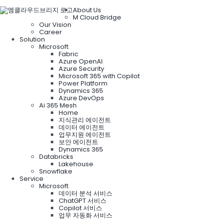
About Us
M Cloud Bridge
Our Vision
Career
Solution
Microsoft
Fabric
Azure OpenAI
Azure Security
Microsoft 365 with Copilot
Power Platform
Dynamics 365
Azure DevOps
Ai 365 Mesh
Home
지식관리 에이전트
데이터 에이전트
업무지원 에이전트
보안 에이전트
Dynamics 365
Databricks
Lakehouse
Snowflake
Service
Microsoft
데이터 분석 서비스
ChatGPT 서비스
Copilot 서비스
업무 자동화 서비스