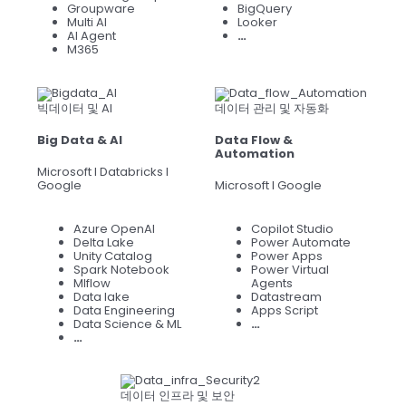
Groupware
BigQuery
Multi AI
Looker
AI Agent
…
M365
빅데이터 및 AI
데이터 관리 및 자동화
Big Data & AI
Data Flow &
Automation
Microsoft l Databricks l
Google
Microsoft l Google
Azure OpenAI
Copilot Studio
Delta Lake
Power Automate
Unity Catalog
Power Apps
Spark Notebook
Power Virtual
Mlflow
Agents
Data lake
Datastream
Data Engineering
Apps Script
Data Science & ML
…
…
데이터 인프라 및 보안