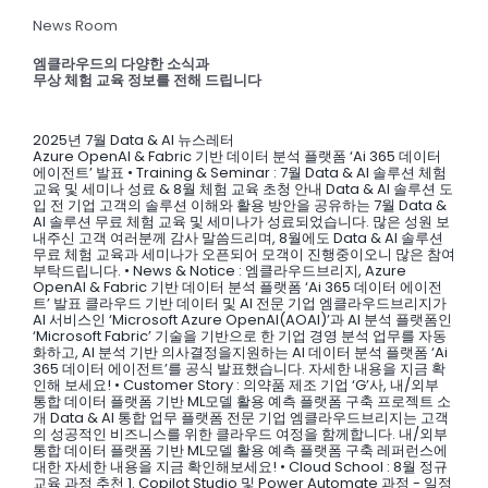
News Room
엠클라우드의 다양한 소식과
무상 체험 교육 정보를 전해 드립니다
2025년 7월 Data & AI 뉴스레터
Azure OpenAI & Fabric 기반 데이터 분석 플랫폼 ‘Ai 365 데이터
에이전트’ 발표 • Training & Seminar : 7월 Data & AI 솔루션 체험
교육 및 세미나 성료 & 8월 체험 교육 초청 안내 Data & AI 솔루션 도
입 전 기업 고객의 솔루션 이해와 활용 방안을 공유하는 7월 Data &
AI 솔루션 무료 체험 교육 및 세미나가 성료되었습니다. 많은 성원 보
내주신 고객 여러분께 감사 말씀드리며, 8월에도 Data & AI 솔루션
무료 체험 교육과 세미나가 오픈되어 모객이 진행중이오니 많은 참여
부탁드립니다. • News & Notice : 엠클라우드브리지, Azure
OpenAI & Fabric 기반 데이터 분석 플랫폼 ‘Ai 365 데이터 에이전
트’ 발표 클라우드 기반 데이터 및 AI 전문 기업 엠클라우드브리지가
AI 서비스인 ‘Microsoft Azure OpenAI(AOAI)’과 AI 분석 플랫폼인
‘Microsoft Fabric’ 기술을 기반으로 한 기업 경영 분석 업무를 자동
화하고, AI 분석 기반 의사결정을지원하는 AI 데이터 분석 플랫폼 ‘Ai
365 데이터 에이전트’를 공식 발표했습니다. 자세한 내용을 지금 확
인해 보세요! • Customer Story : 의약품 제조 기업 ‘G’사, 내/외부
통합 데이터 플랫폼 기반 ML모델 활용 예측 플랫폼 구축 프로젝트 소
개 Data & AI 통합 업무 플랫폼 전문 기업 엠클라우드브리지는 고객
의 성공적인 비즈니스를 위한 클라우드 여정을 함께합니다. 내/외부
통합 데이터 플랫폼 기반 ML모델 활용 예측 플랫폼 구축 레퍼런스에
대한 자세한 내용을 지금 확인해보세요! • Cloud School : 8월 정규
교육 과정 추천 1. Copilot Studio 및 Power Automate 과정 - 일정