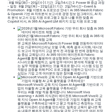
: 8월 19일(화) ~ 20일(수) | 기간 : 2일/14시간 2. Power BI 중급 과정
- 일정 : 8월 21일(목) ~ 22일(금) | 기간 : 2일/14시간 • Event &
Promotion : 8월 이벤트 & 프로모션 안내 1. Ai 365 Mesh와 Fabric
& OpenAI 기반 AI 차트분석 보고서로 경영 정보 업그레이드, AI 차
트 분석 보고서 도입 지원 프로그램 2. 팀과 나를 위한 맞춤 AI
Copilot 비서, Ai 365 Ai Agent LLM 패키지 도입 지원 프로그램
2026년 1월 Microsoft Fabric 기반 우리 회사 맞춤 Ai 365 데
이터 에이전트 체험 교육
본 교육은 Microsoft Fabric과 Power BI를 연동하여 데이터
수집·가공부터머신러닝 모델 구축, 예측 결과 시각화, 대시보
드·보고서 작성까지 고급 분석 전 과정을 한 번에 경험하는 실
습 중심 교육입니다. Ai 365 데이터 에이전트와 Fabric
Agent를 함께 활용하여 생성형 BI와 Copilot 기반 자동 분석
시나리오를 체험하고, 실제 업무 데이터 분석에 적용할 수 있
는 실무 역량을 강화하는 것을 목표로 합니다. 시스템 도입 전
적합성 검증을 위해 POC 프로그램을 지원하고 있사오니 관
심있는 기업 고객 여러분의 많은 참여를 바랍니다.
Microsoft Viva와 교육·지식 Open AI Agent를 기반으로 기
업의 자율형 AI 교육 플랫폼을 구축하세요!
우리는 AI를 개발·적용·통제합니다. Microsoft Viva
Learning + Ai365 지식관리 에이전트 Microsoft Viva와 교
육·지식 Open AI Agent를 기반으로 기업의 자율형 AI 교육
플랫폼을 구축하세요! 배우고·묻고·적용하고·측정하는 기업
교육·지식관리 선순환을 만드세요. 일회성 교육이 끝나면 학
습 내용은 빠르게 잊히고, 매뉴얼·규정·교안·영상은 여러 저장